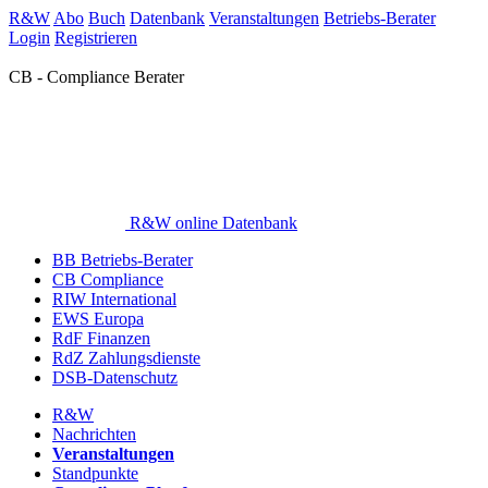
R&W
Abo
Buch
Datenbank
Veranstaltungen
Betriebs-Berater
Login
Registrieren
CB - Compliance Berater
R&W online Datenbank
BB Betriebs-Berater
CB Compliance
RIW International
EWS Europa
RdF Finanzen
RdZ Zahlungsdienste
DSB-Datenschutz
R&W
Nachrichten
Veranstaltungen
Standpunkte