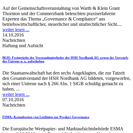
Auf der Gemeinschaftsveranstaltung von Warth & Klein Grant
Thornton und der Commerzbank beleuchten praxiserfahrene
Experten das Thema „Governance & Compliance“ aus
betriebswirtschaftlicher, steuerlicher und strafrechtlicher Sicht....
weiter lesen ...
14.10.2016
Nachrichten
Haftung und Aufsicht
BGH
: Freisprüche der Vorstandsmitglieder der HSH Nordbank AG wegen des Vorwurfs
der Untreue u. a. aufgehoben
Die Staatsanwaltschaft hat den sechs Angeklagten, die zur Tatzeit
den Gesamtvorstand der HSH Nordbank AG bildeten, vorgeworfen,
sich einer Untreue nach § 266 Abs. 1 StGB schuldig gemacht zu
haben, ...
weiter lesen ...
07.10.2016
Nachrichten
ESMA
: Konsultation von Leitlinien zur Product Governance
Die Europäische Wertpapier- und Marktaufsichtsbehörde ESMA