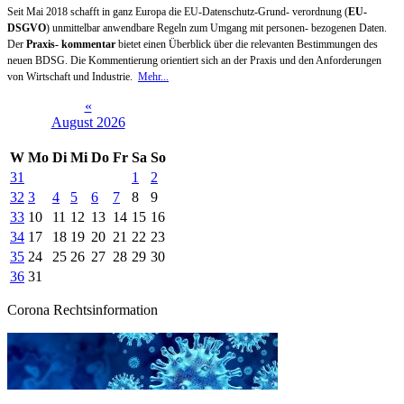
Seit Mai 2018 schafft in ganz Europa die EU-Datenschutz-Grund- verordnung (
EU-
DSGVO
) unmittelbar anwendbare Regeln zum Umgang mit personen- bezogenen Daten.
Der
Praxis- kommentar
bietet einen Überblick über die relevanten Bestimmungen des
neuen BDSG. Die Kommentierung orientiert sich an der Praxis und den Anforderungen
von Wirtschaft und Industrie.
Mehr...
«
August 2026
W
Mo
Di
Mi
Do
Fr
Sa
So
31
1
2
32
3
4
5
6
7
8
9
33
10
11
12
13
14
15
16
34
17
18
19
20
21
22
23
35
24
25
26
27
28
29
30
36
31
Corona Rechtsinformation