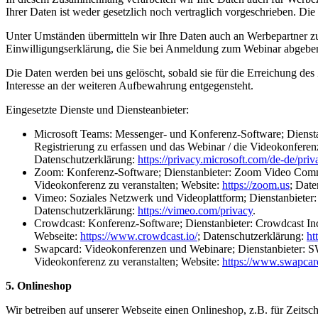
Ihrer Daten ist weder gesetzlich noch vertraglich vorgeschrieben. Die
Unter Umständen übermitteln wir Ihre Daten auch an Werbepartner zu
Einwilligungserklärung, die Sie bei Anmeldung zum Webinar abgebe
Die Daten werden bei uns gelöscht, sobald sie für die Erreichung des 
Interesse an der weiteren Aufbewahrung entgegensteht.
Eingesetzte Dienste und Diensteanbieter:
Microsoft Teams:
Messenger- und Konferenz-Software; Dienstan
Registrierung zu erfassen und das Webinar / die Videokonferen
Datenschutzerklärung:
https://privacy.microsoft.com/de-de/pri
Zoom:
Konferenz-Software; Dienstanbieter: Zoom Video Commun
Videokonferenz zu veranstalten; Website:
https://zoom.us
; Dat
Vimeo:
Soziales Netzwerk und Videoplattform; Dienstanbieter
Datenschutzerklärung
:
https://vimeo.com/privacy
.
Crowdcast
: Konferenz-Software; Dienstanbieter: Crowdcast In
Webseite:
https://www.crowdcast.io/
; Datenschutzerklärung:
ht
Swapcard:
Videokonferenzen und Webinare; Dienstanbieter: 
Videokonferenz zu veranstalten; Website:
https://www.swapcar
5. Onlineshop
Wir betreiben auf unserer Webseite einen Onlineshop, z.B. für Zeits