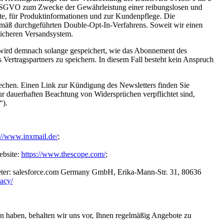
 f DSGVO zum Zwecke der Gewährleistung einer reibungslosen und
ote, für Produktinformationen und zur Kundenpflege. Die
emäß durchgeführten Double-Opt-In-Verfahrens. Soweit wir einen
 sicheren Versandsystem.
se wird demnach solange gespeichert, wie das Abonnement des
 Vertragspartners zu speichern. In diesem Fall besteht kein Anspruch
echen. Einen Link zur Kündigung des Newsletters finden Sie
r dauerhaften Beachtung von Widersprüchen verpflichtet sind,
“).
://www.inxmail.de/
;
ebsite:
https://www.thescope.com/
;
bieter: salesforce.com Germany GmbH, Erika-Mann-Str. 31, 80636
acy/
 haben, behalten wir uns vor, Ihnen regelmäßig Angebote zu