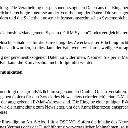
ndung. Die Verarbeitung der personenbezogenen Daten aus der Eingabe
erliche berechtigte Interesse an der Verarbeitung der Daten. Die sons
ern und die Sicherheit unserer informationstechnischen Systeme sicher
lationship-Management System ("CRM System") oder vergleichbarer A
löscht, sobald sie für die Erreichung des Zweckes ihrer Erhebung nich
rsandt wurden, ist dies dann der Fall, wenn wir Ihre jeweilige Anfrag
tung der personenbezogenen Daten zu widerrufen. Nehmen Sie per E-Mai
all kann die Konversation nicht fortgeführt werden.
mmunikation
n erfolgt dies grundsätzlich im sogenannten Double-Opt-In-Verfahren.
ngaben (sofern für den Zweck des Newsletters erforderlich), eine E-Ma
r der angegebenen E-Mail-Adresse sind. Die Eingabe einer gültigen E-Ma
n wir die Anmeldung zum Newsletter, um den Anmeldeprozess entsprec
esse.
r Einwilligung Art. 6 Abs. 1 lit. a DSGVO. Sofern die Inhalte des News
ines Vertrags oder der Durchführung vorvertraglicher Maßnahmen, so ist