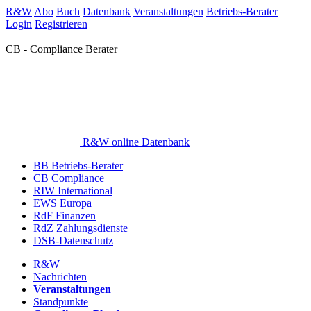
R&W
Abo
Buch
Datenbank
Veranstaltungen
Betriebs-Berater
Login
Registrieren
CB - Compliance Berater
R&W online Datenbank
BB Betriebs-Berater
CB Compliance
RIW International
EWS Europa
RdF Finanzen
RdZ Zahlungsdienste
DSB-Datenschutz
R&W
Nachrichten
Veranstaltungen
Standpunkte