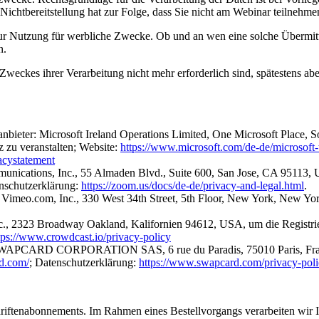
 Nichtbereitstellung hat zur Folge, dass Sie nicht am Webinar teilnehm
r Nutzung für werbliche Zwecke. Ob und an wen eine solche Übermittlu
n.
Zweckes ihrer Verarbeitung nicht mehr erforderlich sind, spätestens abe
bieter: Microsoft Ireland Operations Limited, One Microsoft Place, S
z zu veranstalten; Website:
https://www.microsoft.com/de-de/microsoft-
vacystatement
ications, Inc., 55 Almaden Blvd., Suite 600, San Jose, CA 95113, US
enschutzerklärung:
https://zoom.us/docs/de-de/privacy-and-legal.html
.
: Vimeo.com, Inc., 330 West 34th Street, 5th Floor, New York, New Y
c., 2323 Broadway Oakland, Kalifornien 94612, USA, um die Registrie
tps://www.crowdcast.io/privacy-policy
SWAPCARD CORPORATION SAS, 6 rue du Paradis, 75010 Paris, Frankre
d.com/
; Datenschutzerklärung:
https://www.swapcard.com/privacy-poli
chriftenabonnements. Im Rahmen eines Bestellvorgangs verarbeiten wir