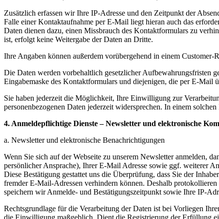
Zusätzlich erfassen wir Ihre IP-Adresse und den Zeitpunkt der Abse
Falle einer Kontaktaufnahme per E-Mail liegt hieran auch das erford
Daten dienen dazu, einen Missbrauch des Kontaktformulars zu verhind
ist, erfolgt keine Weitergabe der Daten an Dritte.
Ihre Angaben können außerdem vorübergehend in einem Customer-Re
Die Daten werden vorbehaltlich gesetzlicher Aufbewahrungsfristen ge
Eingabemaske des Kontaktformulars und diejenigen, die per E-Mail übe
Sie haben jederzeit die Möglichkeit, Ihre Einwilligung zur Verarbei
personenbezogenen Daten jederzeit widersprechen. In einem solchen F
4. Anmeldepflichtige Dienste
–
Newsletter und elektronische Ko
a. Newsletter und elektronische Benachrichtigungen
Wenn Sie sich auf der Webseite zu unserem Newsletter anmelden, dan
persönlicher Ansprache), Ihrer E-Mail Adresse sowie ggf. weiterer A
Diese Bestätigung gestattet uns die Überprüfung, dass Sie der Inhabe
fremder E-Mail-Adressen verhindern können. Deshalb protokolliere
speichern wir Anmelde- und Bestätigungszeitpunkt sowie Ihre IP-Adr
Rechtsgrundlage für die Verarbeitung der Daten ist bei Vorliegen Ihre
die Einwilligung maßgeblich. Dient die Registrierung der Erfüllung e