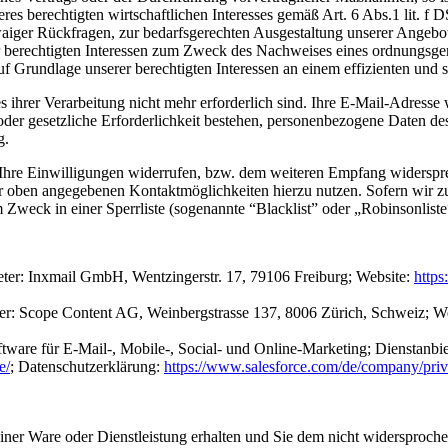
es berechtigten wirtschaftlichen Interesses gemäß Art. 6 Abs.1 lit.
twaiger Rückfragen, zur bedarfsgerechten Ausgestaltung unserer Angeb
er berechtigten Interessen zum Zweck des Nachweises eines ordnungsg
auf Grundlage unserer berechtigten Interessen an einem effizienten und
s ihrer Verarbeitung nicht mehr erforderlich sind. Ihre E-Mail-Adres
 oder gesetzliche Erforderlichkeit bestehen, personenbezogene Daten des
g.
 Ihre Einwilligungen widerrufen, bzw. dem weiteren Empfang widerspr
r oben angegebenen Kontaktmöglichkeiten hierzu nutzen. Sofern wir zu
Zweck in einer Sperrliste (sogenannte “Blacklist” oder „Robinsonliste
ter: Inxmail GmbH, Wentzingerstr. 17, 79106 Freiburg; Website:
https
ter: Scope Content AG, Weinbergstrasse 137, 8006 Zürich, Schweiz; W
ftware für E-Mail-, Mobile-, Social- und Online-Marketing; Dienstan
e/
; Datenschutzerklärung:
https://www.salesforce.com/de/company/priv
r Ware oder Dienstleistung erhalten und Sie dem nicht widersprochen