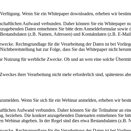
 Verfügung. Wenn Sie ein Whitepaper downloaden, erheben wir bestim
tschaftlichen Aufwand verbunden. Daher können Sie ein Whitepaper nu
 anzugebenden Daten entnehmen Sie bitte dem Anmeldeformular sowie d
a Bestandsdaten (z.B. Namen, Adressen) und Kontaktdaten (z.B. E-Mai
cke. Rechtsgrundlage für die Verarbeitung der Daten ist bei Vorliege
 Nichtbereitstellung hat zur Folge, dass Sie das Whitepaper nicht herun
r Nutzung für werbliche Zwecke. Ob und an wen eine solche Übermittlu
Zweckes ihrer Verarbeitung nicht mehr erforderlich sind, spätestens abe
 anzumelden. Wenn Sie sich für ein Webinar anmelden, erheben wir bes
haftlichen Aufwand verbunden. Daher können Sie die Teilnahme an ein
ng, beziehen. Die konkret anzugebenden Datenarten entnehmen Sie bit
en Webinar abgeben. In der Regel sind dies etwa Bestandsdaten (z.B.
cke. Rechtsgrundlage für die Verarbeitung der Daten ist bei Vorliege