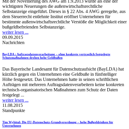
Mit der Novellierung des AWG am 1.9.2013 wurde als eine der
wichtigsten Neuerungen die außenwirtschaftsrechtliche
Selbstanzeige eingeführt. Dieses in § 22 Abs. 4 AWG geregelte, aus
dem Steuerrecht entlehnte Institut eröffnet Unternehmen für
bestimmte außenwirtschaftsrechtliche Verstöße die Möglichkeit einer
bußgeldbefreienden Selbstanzeige.
weiter lesen ...
09.09.2015
Nachrichten
BayLDA
: Auftragsdatenverarbeitung – ohne konkrete vertraglich festgelegte
Schutzmaßnahmen drohen hohe Geldbußen
Das Bayerische Landesamt für Datenschutzaufsicht (BayLDA) hat
kürzlich gegen ein Unternehmen eine Geldbuße in fünfstelliger
Höhe festgesetzt. Das Unternehmen hatte in seinen schriftlichen
Aufträgen mit mehreren Auftragsdatenverarbeitern keine konkreten
technisch-organisatorischen Maßnahmen zum Schutz der Daten
festgelegt ...
weiter lesen ...
11.08.2015
Standpunkte
Tim Wybitul
: Die EU-Datenschutz-Grundverordnung – hohe Bußgeldrisiken für
Unternehmen