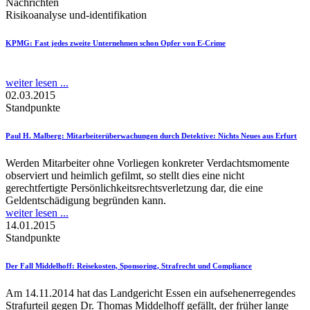
Nachrichten
Risikoanalyse und-identifikation
KPMG
: Fast jedes zweite Unternehmen schon Opfer von E-Crime
weiter lesen ...
02.03.2015
Standpunkte
Paul H. Malberg
: Mitarbeiterüberwachungen durch Detektive: Nichts Neues aus Erfurt
Werden Mitarbeiter ohne Vorliegen konkreter Verdachtsmomente
observiert und heimlich gefilmt, so stellt dies eine nicht
gerechtfertigte Persönlichkeitsrechtsverletzung dar, die eine
Geldentschädigung begründen kann.
weiter lesen ...
14.01.2015
Standpunkte
Der Fall Middelhoff
: Reisekosten, Sponsoring, Strafrecht und Compliance
Am 14.11.2014 hat das Landgericht Essen ein aufsehenerregendes
Strafurteil gegen Dr. Thomas Middelhoff gefällt, der früher lange