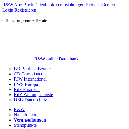
R&W
Abo
Buch
Datenbank
Veranstaltungen
Betriebs-Berater
Login
Registrieren
CB - Compliance Berater
R&W online Datenbank
BB Betriebs-Berater
CB Compliance
RIW International
EWS Europa
RdF Finanzen
RdZ Zahlungsdienste
DSB-Datenschutz
R&W
Nachrichten
Veranstaltungen
Standpunkte