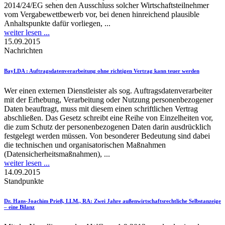
2014/24/EG sehen den Ausschluss solcher Wirtschaftsteilnehmer
vom Vergabewettbewerb vor, bei denen hinreichend plausible
Anhaltspunkte dafür vorliegen, ...
weiter lesen ...
15.09.2015
Nachrichten
BayLDA
: Auftragsdatenverarbeitung ohne richtigen Vertrag kann teuer werden
Wer einen externen Dienstleister als sog. Auftragsdatenverarbeiter
mit der Erhebung, Verarbeitung oder Nutzung personenbezogener
Daten beauftragt, muss mit diesem einen schriftlichen Vertrag
abschließen. Das Gesetz schreibt eine Reihe von Einzelheiten vor,
die zum Schutz der personenbezogenen Daten darin ausdrücklich
festgelegt werden müssen. Von besonderer Bedeutung sind dabei
die technischen und organisatorischen Maßnahmen
(Datensicherheitsmaßnahmen), ...
weiter lesen ...
14.09.2015
Standpunkte
Dr. Hans-Joachim Prieß, LLM., RA
: Zwei Jahre außenwirtschaftsrechtliche Selbstanzeige
– eine Bilanz