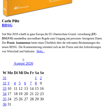
Carlo Piltz
BDSG
Seit Mai 2018 schafft in ganz Europa die EU-Datenschutz-Grund- verordnung (
EU-
DSGVO
) unmittelbar anwendbare Regeln zum Umgang mit personen- bezogenen Daten.
Der
Praxis- kommentar
bietet einen Überblick über die relevanten Bestimmungen des
neuen BDSG. Die Kommentierung orientiert sich an der Praxis und den Anforderungen
von Wirtschaft und Industrie.
Mehr...
«
August 2026
W
Mo
Di
Mi
Do
Fr
Sa
So
31
1
2
32
3
4
5
6
7
8
9
33
10
11
12
13
14
15
16
34
17
18
19
20
21
22
23
35
24
25
26
27
28
29
30
36
31