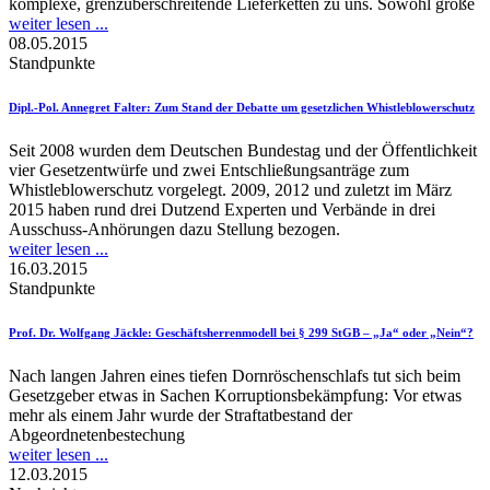
komplexe, grenzüberschreitende Lieferketten zu uns. Sowohl große
weiter lesen ...
08.05.2015
Standpunkte
Dipl.-Pol. Annegret Falter
: Zum Stand der Debatte um gesetzlichen Whistleblowerschutz
Seit 2008 wurden dem Deutschen Bundestag und der Öffentlichkeit
vier Gesetzentwürfe und zwei Entschließungsanträge zum
Whistleblowerschutz vorgelegt. 2009, 2012 und zuletzt im März
2015 haben rund drei Dutzend Experten und Verbände in drei
Ausschuss-Anhörungen dazu Stellung bezogen.
weiter lesen ...
16.03.2015
Standpunkte
Prof. Dr. Wolfgang Jäckle
: Geschäftsherrenmodell bei § 299 StGB – „Ja“ oder „Nein“?
Nach langen Jahren eines tiefen Dornröschenschlafs tut sich beim
Gesetzgeber etwas in Sachen Korruptionsbekämpfung: Vor etwas
mehr als einem Jahr wurde der Straftatbestand der
Abgeordnetenbestechung
weiter lesen ...
12.03.2015