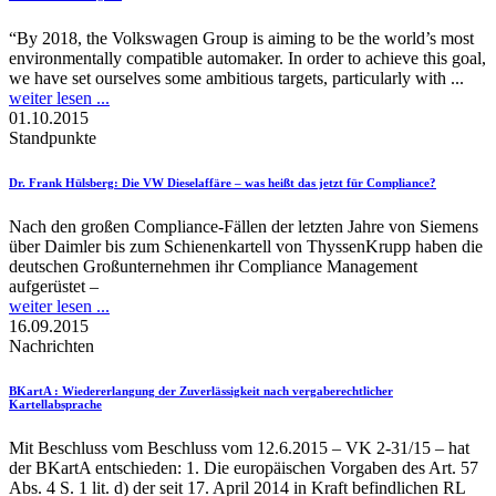
“By 2018, the Volkswagen Group is aiming to be the world’s most
environmentally compatible automaker. In order to achieve this goal,
we have set ourselves some ambitious targets, particularly with ...
weiter lesen ...
01.10.2015
Standpunkte
Dr. Frank Hülsberg
: Die VW Dieselaffäre – was heißt das jetzt für Compliance?
Nach den großen Compliance-Fällen der letzten Jahre von Siemens
über Daimler bis zum Schienenkartell von ThyssenKrupp haben die
deutschen Großunternehmen ihr Compliance Management
aufgerüstet –
weiter lesen ...
16.09.2015
Nachrichten
BKartA
: Wiedererlangung der Zuverlässigkeit nach vergaberechtlicher
Kartellabsprache
Mit Beschluss vom Beschluss vom 12.6.2015 – VK 2-31/15 – hat
der BKartA entschieden: 1. Die europäischen Vorgaben des Art. 57
Abs. 4 S. 1 lit. d) der seit 17. April 2014 in Kraft befindlichen RL