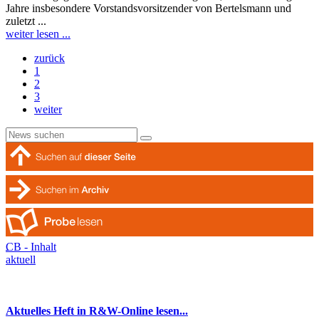
Jahre insbesondere Vorstandsvorsitzender von Bertelsmann und
zuletzt ...
weiter lesen ...
zurück
1
2
3
weiter
CB - Inhalt
aktuell
Aktuelles Heft in R&W-Online lesen...