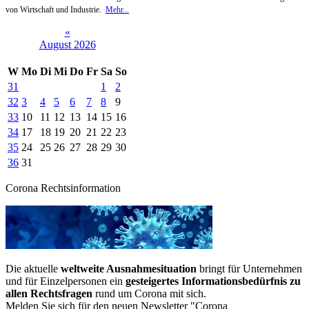
von Wirtschaft und Industrie.
Mehr...
«
August 2026
W
Mo
Di
Mi
Do
Fr
Sa
So
31
1
2
32
3
4
5
6
7
8
9
33
10
11
12
13
14
15
16
34
17
18
19
20
21
22
23
35
24
25
26
27
28
29
30
36
31
Corona Rechtsinformation
Die aktuelle
weltweite Ausnahmesituation
bringt für Unternehmen
und für Einzelpersonen ein
gesteigertes Informationsbedürfnis zu
allen Rechtsfragen
rund um Corona mit sich.
Melden Sie sich für den neuen Newsletter "Corona