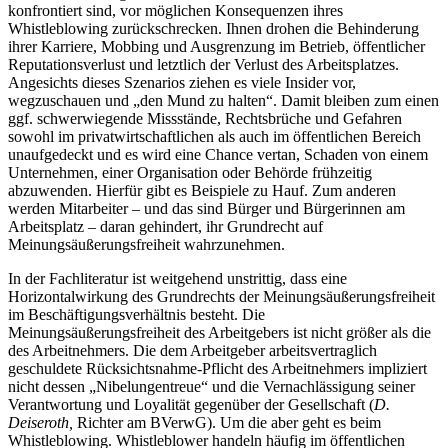
konfrontiert sind, vor möglichen Konsequenzen ihres
Whistleblowing zurückschrecken. Ihnen drohen die Behinderung
ihrer Karriere, Mobbing und Ausgrenzung im Betrieb, öffentlicher
Reputationsverlust und letztlich der Verlust des Arbeitsplatzes.
Angesichts dieses Szenarios ziehen es viele Insider vor,
wegzuschauen und „den Mund zu halten“. Damit bleiben zum einen
ggf. schwerwiegende Missstände, Rechtsbrüche und Gefahren
sowohl im privatwirtschaftlichen als auch im öffentlichen Bereich
unaufgedeckt und es wird eine Chance vertan, Schaden von einem
Unternehmen, einer Organisation oder Behörde frühzeitig
abzuwenden. Hierfür gibt es Beispiele zu Hauf. Zum anderen
werden Mitarbeiter – und das sind Bürger und Bürgerinnen am
Arbeitsplatz – daran gehindert, ihr Grundrecht auf
Meinungsäußerungsfreiheit wahrzunehmen.
In der Fachliteratur ist weitgehend unstrittig, dass eine
Horizontalwirkung des Grundrechts der Meinungsäußerungsfreiheit
im Beschäftigungsverhältnis besteht. Die
Meinungsäußerungsfreiheit des Arbeitgebers ist nicht größer als die
des Arbeitnehmers. Die dem Arbeitgeber arbeitsvertraglich
geschuldete Rücksichtsnahme-Pflicht des Arbeitnehmers impliziert
nicht dessen „Nibelungentreue“ und die Vernachlässigung seiner
Verantwortung und Loyalität gegenüber der Gesellschaft (
D.
Deiseroth,
Richter am BVerwG). Um die aber geht es beim
Whistleblowing. Whistleblower handeln häufig im öffentlichen