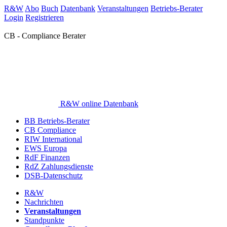
R&W
Abo
Buch
Datenbank
Veranstaltungen
Betriebs-Berater
Login
Registrieren
CB - Compliance Berater
R&W online Datenbank
BB Betriebs-Berater
CB Compliance
RIW International
EWS Europa
RdF Finanzen
RdZ Zahlungsdienste
DSB-Datenschutz
R&W
Nachrichten
Veranstaltungen
Standpunkte