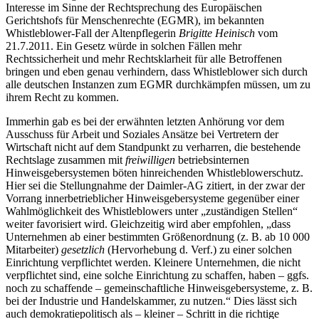
Interesse im Sinne der Rechtsprechung des Europäischen
Gerichtshofs für Menschenrechte (EGMR), im bekannten
Whistleblower-Fall der Altenpflegerin
Brigitte Heinisch
vom
21.7.2011. Ein Gesetz würde in solchen Fällen mehr
Rechtssicherheit und mehr Rechtsklarheit für alle Betroffenen
bringen und eben genau verhindern, dass Whistleblower sich durch
alle deutschen Instanzen zum EGMR durchkämpfen müssen, um zu
ihrem Recht zu kommen.
Immerhin gab es bei der erwähnten letzten Anhörung vor dem
Ausschuss für Arbeit und Soziales Ansätze bei Vertretern der
Wirtschaft nicht auf dem Standpunkt zu verharren, die bestehende
Rechtslage zusammen mit
freiwilligen
betriebsinternen
Hinweisgebersystemen böten hinreichenden Whistleblowerschutz.
Hier sei die Stellungnahme der Daimler-AG zitiert, in der zwar der
Vorrang innerbetrieblicher Hinweisgebersysteme gegenüber einer
Wahlmöglichkeit des Whistleblowers unter „zuständigen Stellen“
weiter favorisiert wird. Gleichzeitig wird aber empfohlen, „dass
Unternehmen ab einer bestimmten Größenordnung (z. B. ab 10 000
Mitarbeiter)
gesetzlich
(Hervorhebung d. Verf.) zu einer solchen
Einrichtung verpflichtet werden. Kleinere Unternehmen, die nicht
verpflichtet sind, eine solche Einrichtung zu schaffen, haben – ggfs.
noch zu schaffende – gemeinschaftliche Hinweisgebersysteme, z. B.
bei der Industrie und Handelskammer, zu nutzen.“ Dies lässt sich
auch demokratiepolitisch als – kleiner – Schritt in die richtige