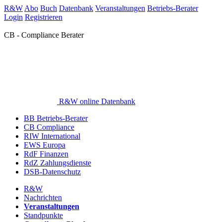
R&W
Abo
Buch
Datenbank
Veranstaltungen
Betriebs-Berater
Login
Registrieren
CB - Compliance Berater
R&W online Datenbank
BB Betriebs-Berater
CB Compliance
RIW International
EWS Europa
RdF Finanzen
RdZ Zahlungsdienste
DSB-Datenschutz
R&W
Nachrichten
Veranstaltungen
Standpunkte