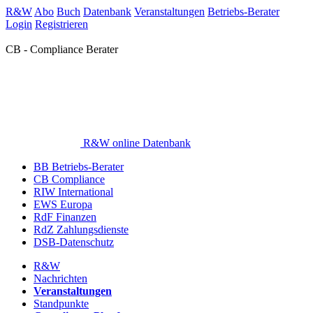
R&W
Abo
Buch
Datenbank
Veranstaltungen
Betriebs-Berater
Login
Registrieren
CB - Compliance Berater
R&W online Datenbank
BB Betriebs-Berater
CB Compliance
RIW International
EWS Europa
RdF Finanzen
RdZ Zahlungsdienste
DSB-Datenschutz
R&W
Nachrichten
Veranstaltungen
Standpunkte