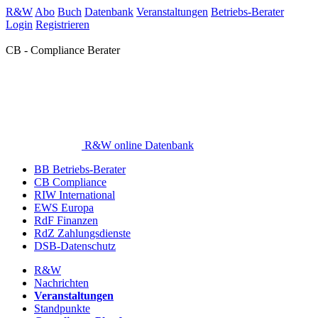
R&W
Abo
Buch
Datenbank
Veranstaltungen
Betriebs-Berater
Login
Registrieren
CB - Compliance Berater
R&W online Datenbank
BB Betriebs-Berater
CB Compliance
RIW International
EWS Europa
RdF Finanzen
RdZ Zahlungsdienste
DSB-Datenschutz
R&W
Nachrichten
Veranstaltungen
Standpunkte