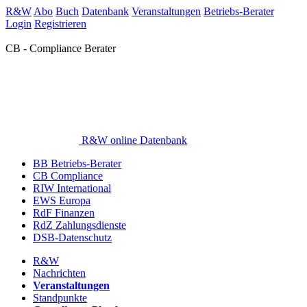
R&W
Abo
Buch
Datenbank
Veranstaltungen
Betriebs-Berater
Login
Registrieren
CB - Compliance Berater
R&W online Datenbank
BB Betriebs-Berater
CB Compliance
RIW International
EWS Europa
RdF Finanzen
RdZ Zahlungsdienste
DSB-Datenschutz
R&W
Nachrichten
Veranstaltungen
Standpunkte