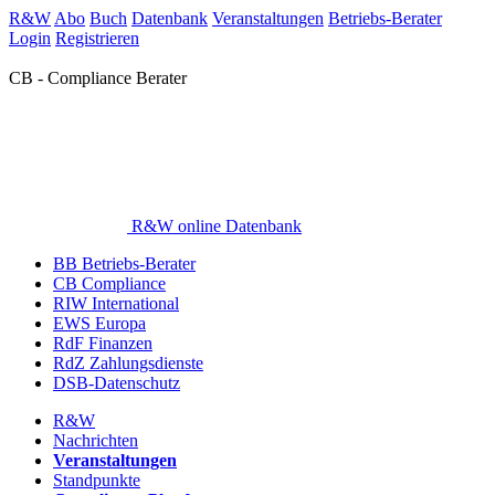
R&W
Abo
Buch
Datenbank
Veranstaltungen
Betriebs-Berater
Login
Registrieren
CB - Compliance Berater
R&W online Datenbank
BB Betriebs-Berater
CB Compliance
RIW International
EWS Europa
RdF Finanzen
RdZ Zahlungsdienste
DSB-Datenschutz
R&W
Nachrichten
Veranstaltungen
Standpunkte