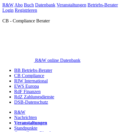
R&W
Abo
Buch
Datenbank
Veranstaltungen
Betriebs-Berater
Login
Registrieren
CB - Compliance Berater
R&W online Datenbank
BB Betriebs-Berater
CB Compliance
RIW International
EWS Europa
RdF Finanzen
RdZ Zahlungsdienste
DSB-Datenschutz
R&W
Nachrichten
Veranstaltungen
Standpunkte