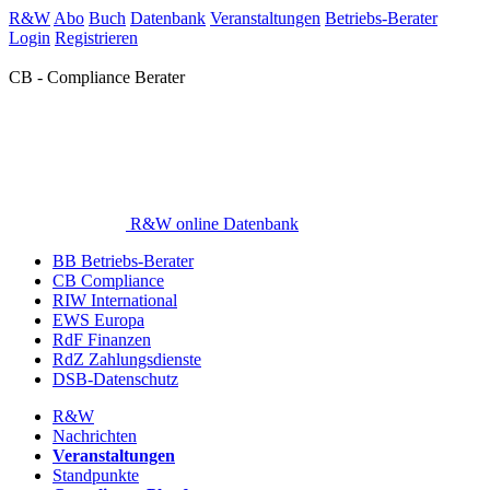
R&W
Abo
Buch
Datenbank
Veranstaltungen
Betriebs-Berater
Login
Registrieren
CB - Compliance Berater
R&W online Datenbank
BB Betriebs-Berater
CB Compliance
RIW International
EWS Europa
RdF Finanzen
RdZ Zahlungsdienste
DSB-Datenschutz
R&W
Nachrichten
Veranstaltungen
Standpunkte