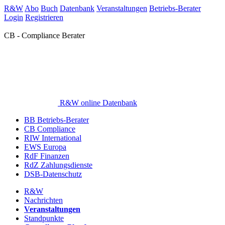
R&W
Abo
Buch
Datenbank
Veranstaltungen
Betriebs-Berater
Login
Registrieren
CB - Compliance Berater
R&W online Datenbank
BB Betriebs-Berater
CB Compliance
RIW International
EWS Europa
RdF Finanzen
RdZ Zahlungsdienste
DSB-Datenschutz
R&W
Nachrichten
Veranstaltungen
Standpunkte