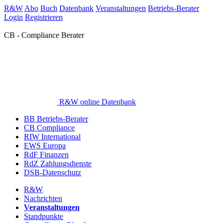
R&W
Abo
Buch
Datenbank
Veranstaltungen
Betriebs-Berater
Login
Registrieren
CB - Compliance Berater
R&W online Datenbank
BB Betriebs-Berater
CB Compliance
RIW International
EWS Europa
RdF Finanzen
RdZ Zahlungsdienste
DSB-Datenschutz
R&W
Nachrichten
Veranstaltungen
Standpunkte