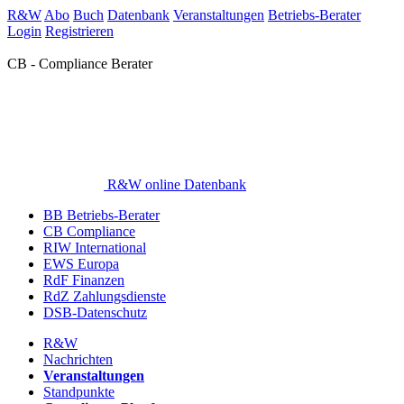
R&W
Abo
Buch
Datenbank
Veranstaltungen
Betriebs-Berater
Login
Registrieren
CB - Compliance Berater
R&W online Datenbank
BB Betriebs-Berater
CB Compliance
RIW International
EWS Europa
RdF Finanzen
RdZ Zahlungsdienste
DSB-Datenschutz
R&W
Nachrichten
Veranstaltungen
Standpunkte