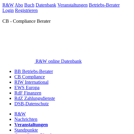
R&W
Abo
Buch
Datenbank
Veranstaltungen
Betriebs-Berater
Login
Registrieren
CB - Compliance Berater
R&W online Datenbank
BB Betriebs-Berater
CB Compliance
RIW International
EWS Europa
RdF Finanzen
RdZ Zahlungsdienste
DSB-Datenschutz
R&W
Nachrichten
Veranstaltungen
Standpunkte