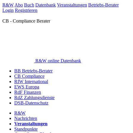
R&W
Abo
Buch
Datenbank
Veranstaltungen
Betriebs-Berater
Login
Registrieren
CB - Compliance Berater
R&W online Datenbank
BB Betriebs-Berater
CB Compliance
RIW International
EWS Europa
RdF Finanzen
RdZ Zahlungsdienste
DSB-Datenschutz
R&W
Nachrichten
Veranstaltungen
Standpunkte