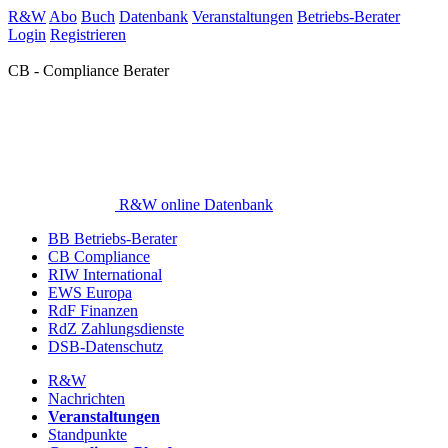
R&W
Abo
Buch
Datenbank
Veranstaltungen
Betriebs-Berater
Login
Registrieren
CB - Compliance Berater
R&W online Datenbank
BB Betriebs-Berater
CB Compliance
RIW International
EWS Europa
RdF Finanzen
RdZ Zahlungsdienste
DSB-Datenschutz
R&W
Nachrichten
Veranstaltungen
Standpunkte