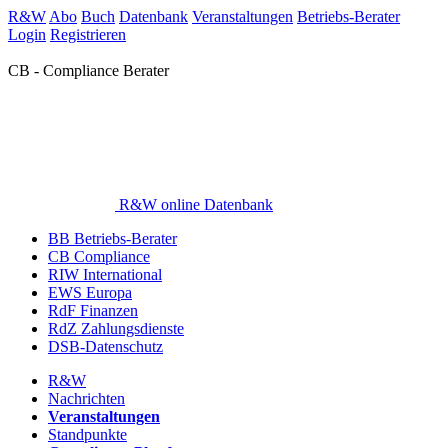
R&W
Abo
Buch
Datenbank
Veranstaltungen
Betriebs-Berater
Login
Registrieren
CB - Compliance Berater
R&W online Datenbank
BB Betriebs-Berater
CB Compliance
RIW International
EWS Europa
RdF Finanzen
RdZ Zahlungsdienste
DSB-Datenschutz
R&W
Nachrichten
Veranstaltungen
Standpunkte