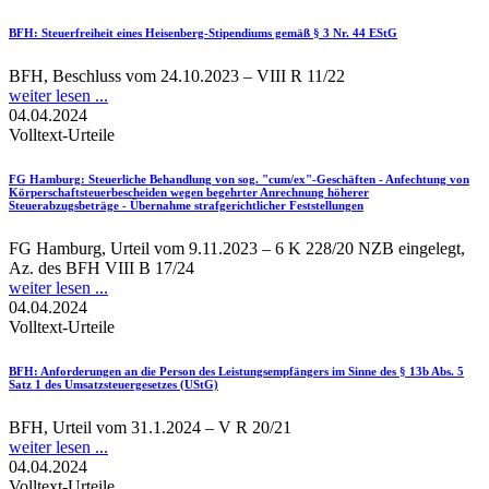
BFH
: Steuerfreiheit eines Heisenberg-Stipendiums gemäß § 3 Nr. 44 EStG
BFH, Beschluss vom 24.10.2023 – VIII R 11/22
weiter lesen ...
04.04.2024
Volltext-Urteile
FG Hamburg
: Steuerliche Behandlung von sog. "cum/ex"-Geschäften - Anfechtung von
Körperschaftsteuerbescheiden wegen begehrter Anrechnung höherer
Steuerabzugsbeträge - Übernahme strafgerichtlicher Feststellungen
FG Hamburg, Urteil vom 9.11.2023 – 6 K 228/20 NZB eingelegt,
Az. des BFH VIII B 17/24
weiter lesen ...
04.04.2024
Volltext-Urteile
BFH
: Anforderungen an die Person des Leistungsempfängers im Sinne des § 13b Abs. 5
Satz 1 des Umsatzsteuergesetzes (UStG)
BFH, Urteil vom 31.1.2024 – V R 20/21
weiter lesen ...
04.04.2024
Volltext-Urteile