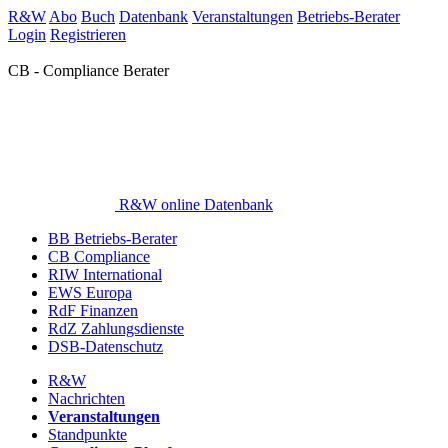
R&W
Abo
Buch
Datenbank
Veranstaltungen
Betriebs-Berater
Login
Registrieren
CB - Compliance Berater
R&W online Datenbank
BB Betriebs-Berater
CB Compliance
RIW International
EWS Europa
RdF Finanzen
RdZ Zahlungsdienste
DSB-Datenschutz
R&W
Nachrichten
Veranstaltungen
Standpunkte