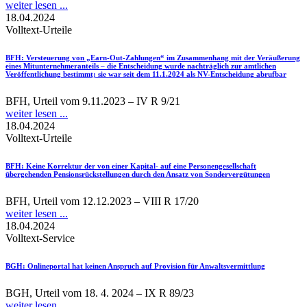
weiter lesen ...
18.04.2024
Volltext-Urteile
BFH
: Versteuerung von „Earn-Out-Zahlungen“ im Zusammenhang mit der Veräußerung
eines Mitunternehmeranteils – die Entscheidung wurde nachträglich zur amtlichen
Veröffentlichung bestimmt; sie war seit dem 11.1.2024 als NV-Entscheidung abrufbar
BFH, Urteil vom 9.11.2023 – IV R 9/21
weiter lesen ...
18.04.2024
Volltext-Urteile
BFH
: Keine Korrektur der von einer Kapital- auf eine Personengesellschaft
übergehenden Pensionsrückstellungen durch den Ansatz von Sondervergütungen
BFH, Urteil vom 12.12.2023 – VIII R 17/20
weiter lesen ...
18.04.2024
Volltext-Service
BGH
: Onlineportal hat keinen Anspruch auf Provision für Anwaltsvermittlung
BGH, Urteil vom 18. 4. 2024 – IX R 89/23
weiter lesen ...