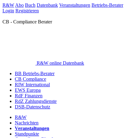
R&W
Abo
Buch
Datenbank
Veranstaltungen
Betriebs-Berater
Login
Registrieren
CB - Compliance Berater
R&W online Datenbank
BB Betriebs-Berater
CB Compliance
RIW International
EWS Europa
RdF Finanzen
RdZ Zahlungsdienste
DSB-Datenschutz
R&W
Nachrichten
Veranstaltungen
Standpunkte