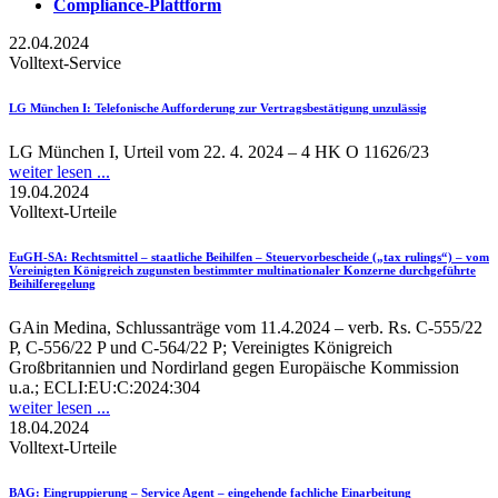
Compliance-Plattform
22.04.2024
Volltext-Service
LG München I
: Telefonische Aufforderung zur Vertragsbestätigung unzulässig
LG München I, Urteil vom 22. 4. 2024 – 4 HK O 11626/23
weiter lesen ...
19.04.2024
Volltext-Urteile
EuGH-SA
: Rechtsmittel – staatliche Beihilfen – Steuervorbescheide („tax rulings“) – vom
Vereinigten Königreich zugunsten bestimmter multinationaler Konzerne durchgeführte
Beihilferegelung
GAin Medina, Schlussanträge vom 11.4.2024 – verb. Rs. C-555/22
P, C-556/22 P und C-564/22 P; Vereinigtes Königreich
Großbritannien und Nordirland gegen Europäische Kommission
u.a.; ECLI:EU:C:2024:304
weiter lesen ...
18.04.2024
Volltext-Urteile
BAG
: Eingruppierung – Service Agent – eingehende fachliche Einarbeitung