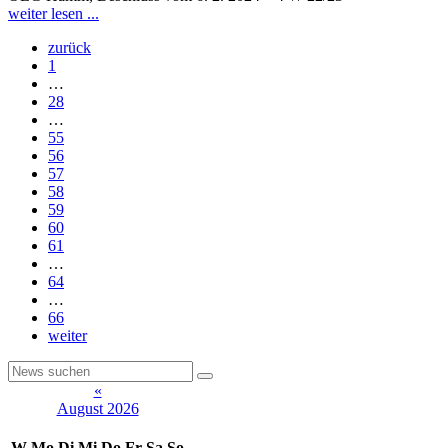
weiter lesen ...
zurück
1
…
28
…
55
56
57
58
59
60
61
…
64
…
66
weiter
«
August 2026
W
Mo
Di
Mi
Do
Fr
Sa
So