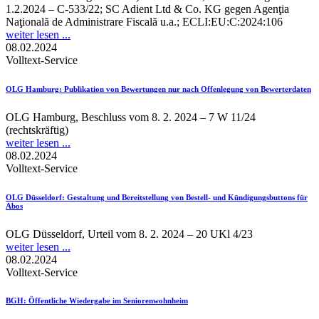
1.2.2024 – C-533/22; SC Adient Ltd & Co. KG gegen Agenţia
Naţională de Administrare Fiscală u.a.; ECLI:EU:C:2024:106
weiter lesen ...
08.02.2024
Volltext-Service
OLG Hamburg
: Publikation von Bewertungen nur nach Offenlegung von Bewerterdaten
OLG Hamburg, Beschluss vom 8. 2. 2024 – 7 W 11/24
(rechtskräftig)
weiter lesen ...
08.02.2024
Volltext-Service
OLG Düsseldorf
: Gestaltung und Bereitstellung von Bestell- und Kündigungsbuttons für
Abos
OLG Düsseldorf, Urteil vom 8. 2. 2024 – 20 UKl 4/23
weiter lesen ...
08.02.2024
Volltext-Service
BGH
: Öffentliche Wiedergabe im Seniorenwohnheim