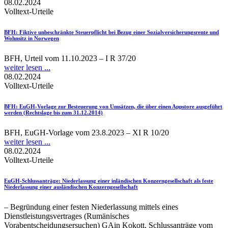
08.02.2024
Volltext-Urteile
BFH
: Fiktive unbeschränkte Steuerpflicht bei Bezug einer Sozialversicherungsrente und
Wohnsitz in Norwegen
BFH, Urteil vom 11.10.2023 – I R 37/20
weiter lesen ...
08.02.2024
Volltext-Urteile
BFH
: EuGH-Vorlage zur Besteuerung von Umsätzen, die über einen Appstore ausgeführt
werden (Rechtslage bis zum 31.12.2014)
BFH, EuGH-Vorlage vom 23.8.2023 – XI R 10/20
weiter lesen ...
08.02.2024
Volltext-Urteile
EuGH-Schlussanträge
: Niederlassung einer inländischen Konzerngesellschaft als feste
Niederlassung einer ausländischen Konzerngesellschaft
– Begründung einer festen Niederlassung mittels eines
Dienstleistungsvertrages (Rumänisches
Vorabentscheidungsersuchen) GAin Kokott, Schlussanträge vom