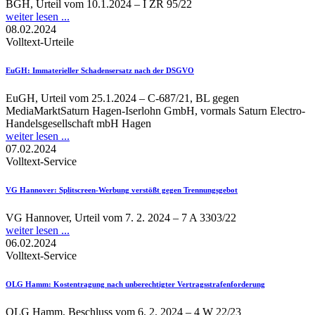
BGH, Urteil vom 10.1.2024 – I ZR 95/22
weiter lesen ...
08.02.2024
Volltext-Urteile
EuGH
: Immaterieller Schadensersatz nach der DSGVO
EuGH, Urteil vom 25.1.2024 – C-687/21, BL gegen
MediaMarktSaturn Hagen-Iserlohn GmbH, vormals Saturn Electro-
Handelsgesellschaft mbH Hagen
weiter lesen ...
07.02.2024
Volltext-Service
VG Hannover
: Splitscreen-Werbung verstößt gegen Trennungsgebot
VG Hannover, Urteil vom 7. 2. 2024 – 7 A 3303/22
weiter lesen ...
06.02.2024
Volltext-Service
OLG Hamm
: Kostentragung nach unberechtigter Vertragsstrafenforderung
OLG Hamm, Beschluss vom 6. 2. 2024 – 4 W 22/23