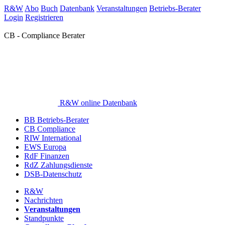
R&W
Abo
Buch
Datenbank
Veranstaltungen
Betriebs-Berater
Login
Registrieren
CB - Compliance Berater
R&W online Datenbank
BB Betriebs-Berater
CB Compliance
RIW International
EWS Europa
RdF Finanzen
RdZ Zahlungsdienste
DSB-Datenschutz
R&W
Nachrichten
Veranstaltungen
Standpunkte