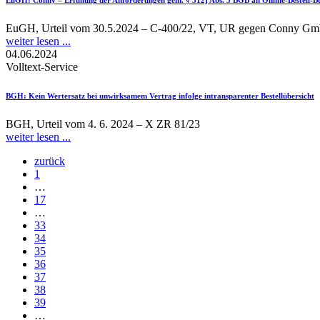
EuGH, Urteil vom 30.5.2024 – C-400/22, VT, UR gegen Conny G
weiter lesen ...
04.06.2024
Volltext-Service
BGH
: Kein Wertersatz bei unwirksamem Vertrag infolge intransparenter Bestellübersicht
BGH, Urteil vom 4. 6. 2024 – X ZR 81/23
weiter lesen ...
zurück
1
…
17
…
33
34
35
36
37
38
39
…