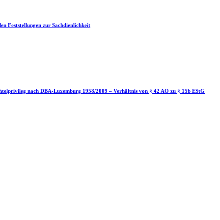
en Feststellungen zur Sachdienlichkeit
htelprivileg nach DBA-Luxemburg 1958/2009 – Verhältnis von § 42 AO zu § 15b EStG