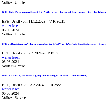
Volltext-Urteile
BFH
: Kein Zwischenurteil gemäß § 99 Abs. 2 der Finanzgerichtsordnung (FGO) bei fehlend
BFH, Urteil vom 14.12.2023 – V R 30/21
weiter lesen ...
06.06.2024
Volltext-Urteile
BFH
: „Bondstripping“ durch Luxemburger SICAV mit KGaA als Gesellschafterin – Schac
BFH, Urteil vom 7.2.2024 – I R 8/19
weiter lesen ...
06.06.2024
Volltext-Urteile
BFH
: Freibetrag bei Übertragung von Vermögen auf eine Familienstiftung
BFH, Urteil vom 28.2.2024 – II R 25/21
weiter lesen ...
06.06.2024
Volltext-Service