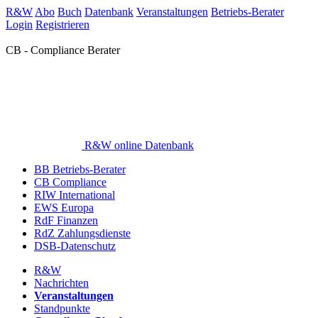
R&W
Abo
Buch
Datenbank
Veranstaltungen
Betriebs-Berater
Login
Registrieren
CB - Compliance Berater
R&W online Datenbank
BB Betriebs-Berater
CB Compliance
RIW International
EWS Europa
RdF Finanzen
RdZ Zahlungsdienste
DSB-Datenschutz
R&W
Nachrichten
Veranstaltungen
Standpunkte