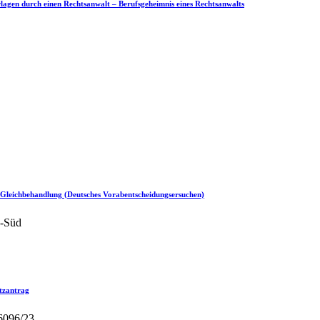
agen durch einen Rechtsanwalt – Berufsgeheimnis eines Rechtsanwalts
t – Gleichbehandlung (Deutsches Vorabentscheidungsersuchen)
n-Süd
utzantrag
6096/23