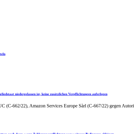
teln
iedstaat niedergelassen ist, keine zusätzlichen Verpflichtungen auferlegen
C (C‑662/22), Amazon Services Europe Sàrl (C‑667/22) gegen Autorit
Button auch dann, wenn Zahlungsverpflichtung von weiterer Bedingung abhängt