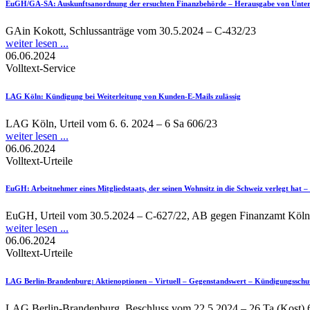
EuGH/GA-SA
: Auskunftsanordnung der ersuchten Finanzbehörde – Herausgabe von Unterl
GAin Kokott, Schlussanträge vom 30.5.2024 – C-432/23
weiter lesen ...
06.06.2024
Volltext-Service
LAG Köln
: Kündigung bei Weiterleitung von Kunden-E-Mails zulässig
LAG Köln, Urteil vom 6. 6. 2024 – 6 Sa 606/23
weiter lesen ...
06.06.2024
Volltext-Urteile
EuGH
: Arbeitnehmer eines Mitgliedstaats, der seinen Wohnsitz in die Schweiz verlegt ha
EuGH, Urteil vom 30.5.2024 – C-627/22, AB gegen Finanzamt Köl
weiter lesen ...
06.06.2024
Volltext-Urteile
LAG Berlin-Brandenburg
: Aktienoptionen – Virtuell – Gegenstandswert – Kündigungssch
LAG Berlin-Brandenburg, Beschluss vom 22.5.2024 – 26 Ta (Kost) 