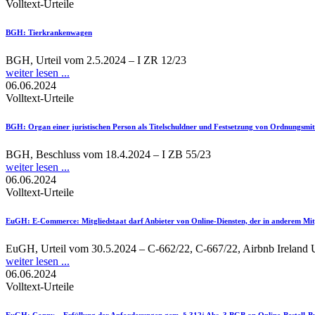
Volltext-Urteile
BGH
: Tierkrankenwagen
BGH, Urteil vom 2.5.2024 – I ZR 12/23
weiter lesen ...
06.06.2024
Volltext-Urteile
BGH
: Organ einer juristischen Person als Titelschuldner und Festsetzung von Ordnungsmit
BGH, Beschluss vom 18.4.2024 – I ZB 55/23
weiter lesen ...
06.06.2024
Volltext-Urteile
EuGH
: E-Commerce: Mitgliedstaat darf Anbieter von Online-Diensten, der in anderem Mitgl
EuGH, Urteil vom 30.5.2024 – C-662/22, C-667/22, Airbnb Ireland U
weiter lesen ...
06.06.2024
Volltext-Urteile
EuGH
: Conny – Erfüllung der Anforderungen gem. § 312j Abs. 3 BGB an Online-Bestell-