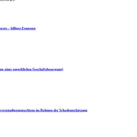
rats – billiges Ermessen
ng einer entgeltlichen Geschäftsbesorgung)
chverständigengutachtens im Rahmen der Schadensschätzung