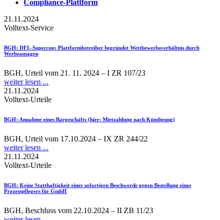
Compliance-Plattform
21.11.2024
Volltext-Service
BGH
: DFL-Supercup: Plattformbetreiber begründet Wettbewerbsverhältnis durch
Werbeausagen
BGH, Urteil vom 21. 11. 2024 – I ZR 107/23
weiter lesen ...
21.11.2024
Volltext-Urteile
BGH
: Annahme eines Bargeschäfts (hier: Mietzahlung nach Kündigung)
BGH, Urteil vom 17.10.2024 – IX ZR 244/22
weiter lesen ...
21.11.2024
Volltext-Urteile
BGH
: Keine Statthaftigkeit einer sofortigen Beschwerde gegen Bestellung eines
Prozesspflegers für GmbH
BGH, Beschluss vom 22.10.2024 – II ZB 11/23
weiter lesen ...