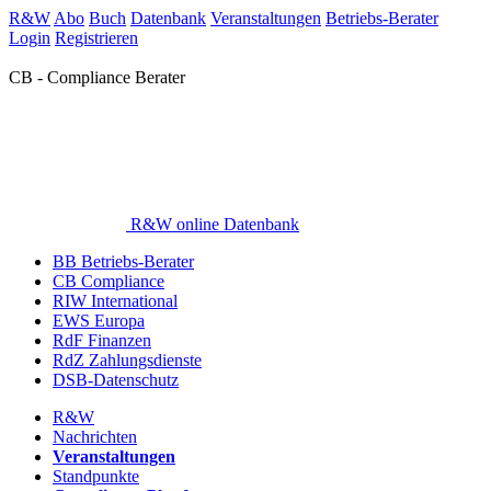
R&W
Abo
Buch
Datenbank
Veranstaltungen
Betriebs-Berater
Login
Registrieren
CB - Compliance Berater
R&W online Datenbank
BB Betriebs-Berater
CB Compliance
RIW International
EWS Europa
RdF Finanzen
RdZ Zahlungsdienste
DSB-Datenschutz
R&W
Nachrichten
Veranstaltungen
Standpunkte