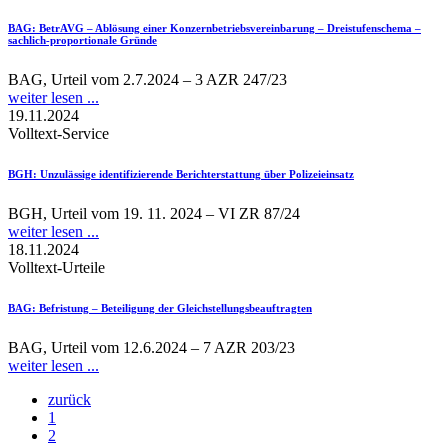
BAG
: BetrAVG – Ablösung einer Konzernbetriebsvereinbarung – Dreistufenschema –
sachlich-proportionale Gründe
BAG, Urteil vom 2.7.2024 – 3 AZR 247/23
weiter lesen ...
19.11.2024
Volltext-Service
BGH
: Unzulässige identifizierende Berichterstattung über Polizeieinsatz
BGH, Urteil vom 19. 11. 2024 – VI ZR 87/24
weiter lesen ...
18.11.2024
Volltext-Urteile
BAG
: Befristung – Beteiligung der Gleichstellungsbeauftragten
BAG, Urteil vom 12.6.2024 – 7 AZR 203/23
weiter lesen ...
zurück
1
2