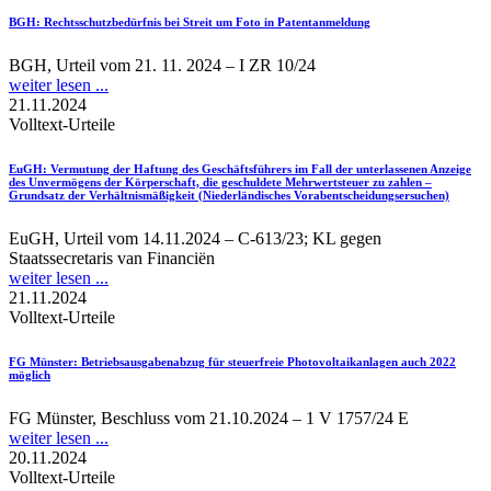
BGH
: Rechtsschutzbedürfnis bei Streit um Foto in Patentanmeldung
BGH, Urteil vom 21. 11. 2024 – I ZR 10/24
weiter lesen ...
21.11.2024
Volltext-Urteile
EuGH
: Vermutung der Haftung des Geschäftsführers im Fall der unterlassenen Anzeige
des Unvermögens der Körperschaft, die geschuldete Mehrwertsteuer zu zahlen –
Grundsatz der Verhältnismäßigkeit (Niederländisches Vorabentscheidungsersuchen)
EuGH, Urteil vom 14.11.2024 – C‑613/23; KL gegen
Staatssecretaris van Financiën
weiter lesen ...
21.11.2024
Volltext-Urteile
FG Münster
: Betriebsausgabenabzug für steuerfreie Photovoltaikanlagen auch 2022
möglich
FG Münster, Beschluss vom 21.10.2024 – 1 V 1757/24 E
weiter lesen ...
20.11.2024
Volltext-Urteile