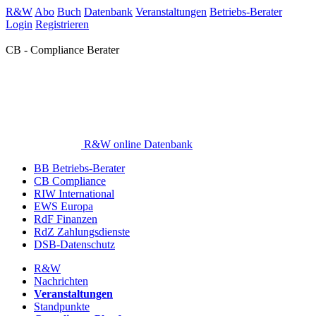
R&W
Abo
Buch
Datenbank
Veranstaltungen
Betriebs-Berater
Login
Registrieren
CB - Compliance Berater
R&W online Datenbank
BB Betriebs-Berater
CB Compliance
RIW International
EWS Europa
RdF Finanzen
RdZ Zahlungsdienste
DSB-Datenschutz
R&W
Nachrichten
Veranstaltungen
Standpunkte