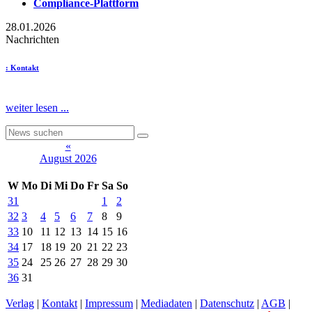
Compliance-Plattform
28.01.2026
Nachrichten
: Kontakt
weiter lesen ...
«
August 2026
W
Mo
Di
Mi
Do
Fr
Sa
So
31
1
2
32
3
4
5
6
7
8
9
33
10
11
12
13
14
15
16
34
17
18
19
20
21
22
23
35
24
25
26
27
28
29
30
36
31
Verlag
|
Kontakt
|
Impressum
|
Mediadaten
|
Datenschutz
|
AGB
|