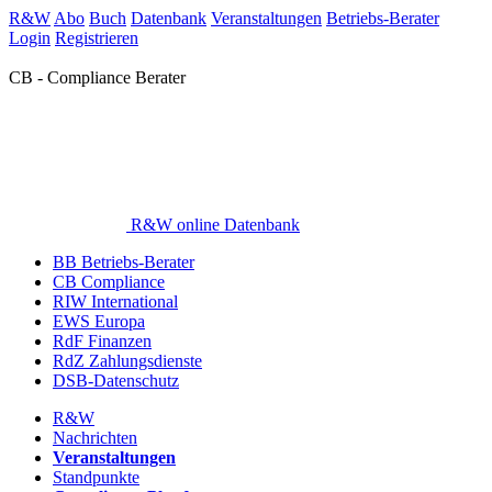
R&W
Abo
Buch
Datenbank
Veranstaltungen
Betriebs-Berater
Login
Registrieren
CB - Compliance Berater
R&W online Datenbank
BB Betriebs-Berater
CB Compliance
RIW International
EWS Europa
RdF Finanzen
RdZ Zahlungsdienste
DSB-Datenschutz
R&W
Nachrichten
Veranstaltungen
Standpunkte