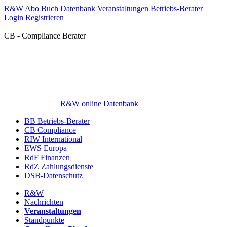
R&W
Abo
Buch
Datenbank
Veranstaltungen
Betriebs-Berater
Login
Registrieren
CB - Compliance Berater
R&W online Datenbank
BB Betriebs-Berater
CB Compliance
RIW International
EWS Europa
RdF Finanzen
RdZ Zahlungsdienste
DSB-Datenschutz
R&W
Nachrichten
Veranstaltungen
Standpunkte