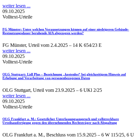
weiter lesen ...
09.10.2025
Volltext-Urteile
FG Münster
: Unter welchen Voraussetzungen können auf einer niedrigeren Gebäude-
Restnutzungsdauer beruhende AfA abgezogen werden?
FG Münster, Urteil vom 2.4.2025 – 14 K 654/23 E
weiter lesen ...
09.10.2025
Volltext-Urteile
OLG Stuttgart
: Lidl Plus – Bezeichnung „kostenlos“ bei gleichzeitigem Hinweis auf
Erhebung und Verarbeitung von personenbezogenen Daten
OLG Stuttgart, Urteil vom 23.9.2025 – 6 UKl 2/25
weiter lesen ...
09.10.2025
Volltext-Urteile
OLG Frankfurt a. M.
: Gesetzlicher Unterlassungsanspruch und vollstreckbare
Urteilsausfertigung gegen den übernehmenden Rechtsträger nach Abspaltung
OLG Frankfurt a. M., Beschluss vom 15.9.2025 – 6 W 115/25, 6 U