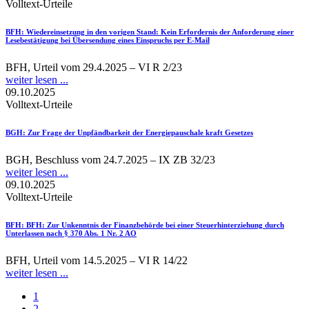
Volltext-Urteile
BFH
: Wiedereinsetzung in den vorigen Stand: Kein Erfordernis der Anforderung einer
Lesebestätigung bei Übersendung eines Einspruchs per E-Mail
BFH, Urteil vom 29.4.2025 – VI R 2/23
weiter lesen ...
09.10.2025
Volltext-Urteile
BGH
: Zur Frage der Unpfändbarkeit der Energiepauschale kraft Gesetzes
BGH, Beschluss vom 24.7.2025 – IX ZB 32/23
weiter lesen ...
09.10.2025
Volltext-Urteile
BFH
: BFH: Zur Unkenntnis der Finanzbehörde bei einer Steuerhinterziehung durch
Unterlassen nach § 370 Abs. 1 Nr. 2 AO
BFH, Urteil vom 14.5.2025 – VI R 14/22
weiter lesen ...
1
2