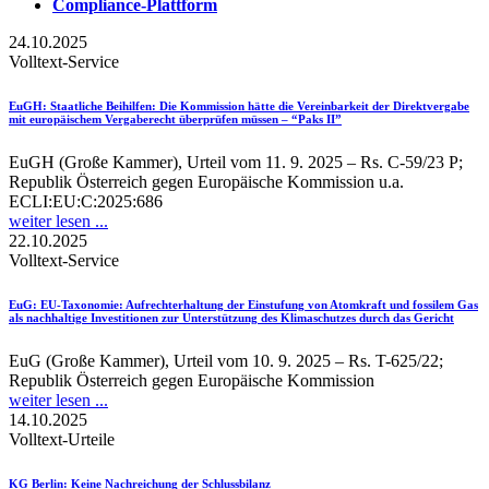
Compliance-Plattform
24.10.2025
Volltext-Service
EuGH
: Staatliche Beihilfen: Die Kommission hätte die Vereinbarkeit der Direktvergabe
mit europäischem Vergaberecht überprüfen müssen – “Paks II”
EuGH (Große Kammer), Urteil vom 11. 9. 2025 – Rs. C-59/23 P;
Republik Österreich gegen Europäische Kommission u.a.
ECLI:EU:C:2025:686
weiter lesen ...
22.10.2025
Volltext-Service
EuG
: EU-Taxonomie: Aufrechterhaltung der Einstufung von Atomkraft und fossilem Gas
als nachhaltige Investitionen zur Unterstützung des Klimaschutzes durch das Gericht
EuG (Große Kammer), Urteil vom 10. 9. 2025 – Rs. T-625/22;
Republik Österreich gegen Europäische Kommission
weiter lesen ...
14.10.2025
Volltext-Urteile
KG Berlin
: Keine Nachreichung der Schlussbilanz