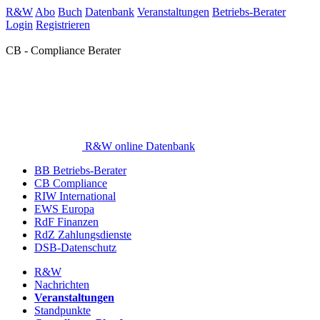
R&W
Abo
Buch
Datenbank
Veranstaltungen
Betriebs-Berater
Login
Registrieren
CB - Compliance Berater
R&W online Datenbank
BB Betriebs-Berater
CB Compliance
RIW International
EWS Europa
RdF Finanzen
RdZ Zahlungsdienste
DSB-Datenschutz
R&W
Nachrichten
Veranstaltungen
Standpunkte