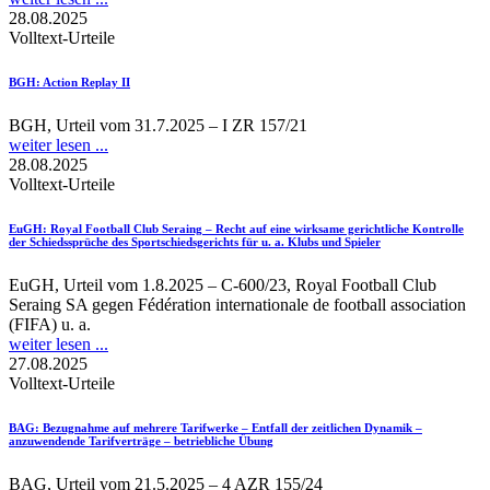
28.08.2025
Volltext-Urteile
BGH
: Action Replay II
BGH, Urteil vom 31.7.2025 – I ZR 157/21
weiter lesen ...
28.08.2025
Volltext-Urteile
EuGH
: Royal Football Club Seraing – Recht auf eine wirksame gerichtliche Kontrolle
der Schiedssprüche des Sportschiedsgerichts für u. a. Klubs und Spieler
EuGH, Urteil vom 1.8.2025 – C-600/23, Royal Football Club
Seraing SA gegen Fédération internationale de football association
(FIFA) u. a.
weiter lesen ...
27.08.2025
Volltext-Urteile
BAG
: Bezugnahme auf mehrere Tarifwerke – Entfall der zeitlichen Dynamik –
anzuwendende Tarifverträge – betriebliche Übung
BAG, Urteil vom 21.5.2025 – 4 AZR 155/24