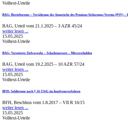
Volltext-Urteile
BAG
: Betriebsrente – Verjährung der Ansprüche des Pensions-Sicherungs-Vereins (PSV) 
BAG, Urteil vom 21.1.2025 – 3 AZR 45/24
weiter lesen ...
15.05.2025
Volltext-Urteile
BAG
: Verspätete Zielvorgabe – Schadensersatz – Mitverschulden
BAG, Urteil vom 19.2.2025 – 10 AZR 57/24
weiter lesen ...
15.05.2025
Volltext-Urteile
BFH
: Saldierung nach § 16 UStG im Insolvenzverfahren
BFH, Beschluss vom 1.8.2017 – VII R 16/15
weiter lesen ...
15.05.2025
Volltext-Urteile