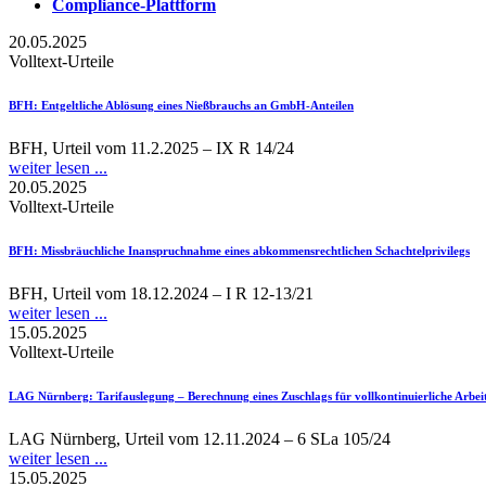
Compliance-Plattform
20.05.2025
Volltext-Urteile
BFH
: Entgeltliche Ablösung eines Nießbrauchs an GmbH-Anteilen
BFH, Urteil vom 11.2.2025 – IX R 14/24
weiter lesen ...
20.05.2025
Volltext-Urteile
BFH
: Missbräuchliche Inanspruchnahme eines abkommensrechtlichen Schachtelprivilegs
BFH, Urteil vom 18.12.2024 – I R 12-13/21
weiter lesen ...
15.05.2025
Volltext-Urteile
LAG Nürnberg
: Tarifauslegung – Berechnung eines Zuschlags für vollkontinuierliche Arbei
LAG Nürnberg, Urteil vom 12.11.2024 – 6 SLa 105/24
weiter lesen ...
15.05.2025