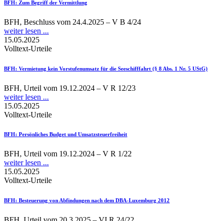
BFH
: Zum Begriff der Vermittlung
BFH, Beschluss vom 24.4.2025 – V B 4/24
weiter lesen ...
15.05.2025
Volltext-Urteile
BFH
: Vermietung kein Vorstufenumsatz für die Seeschifffahrt (§ 8 Abs. 1 Nr. 5 UStG)
BFH, Urteil vom 19.12.2024 – V R 12/23
weiter lesen ...
15.05.2025
Volltext-Urteile
BFH
: Persönliches Budget und Umsatzsteuerfreiheit
BFH, Urteil vom 19.12.2024 – V R 1/22
weiter lesen ...
15.05.2025
Volltext-Urteile
BFH
: Besteuerung von Abfindungen nach dem DBA-Luxemburg 2012
BFH, Urteil vom 20.3.2025 – VI R 24/22