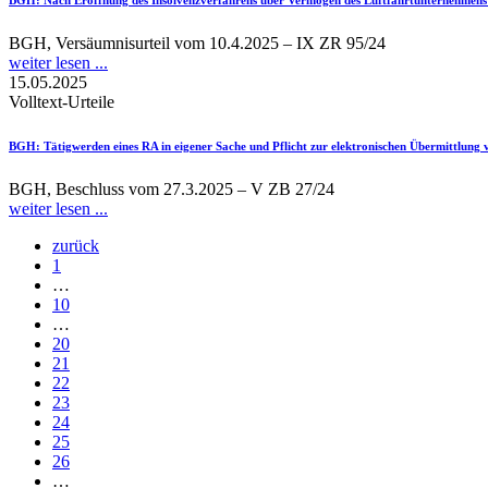
BGH, Versäumnisurteil vom 10.4.2025 – IX ZR 95/24
weiter lesen ...
15.05.2025
Volltext-Urteile
BGH
: Tätigwerden eines RA in eigener Sache und Pflicht zur elektronischen Übermittlung 
BGH, Beschluss vom 27.3.2025 – V ZB 27/24
weiter lesen ...
zurück
1
…
10
…
20
21
22
23
24
25
26
…