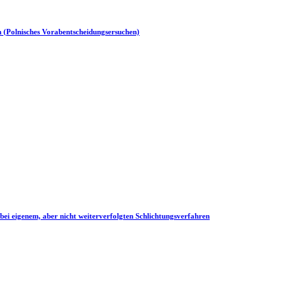
en (Polnisches Vorabentscheidungsersuchen)
i eigenem, aber nicht weiterverfolgten Schlichtungsverfahren