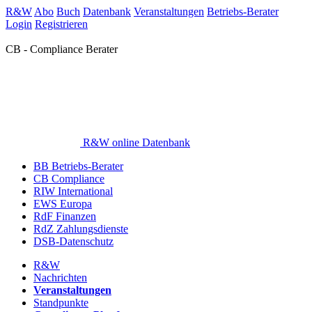
R&W
Abo
Buch
Datenbank
Veranstaltungen
Betriebs-Berater
Login
Registrieren
CB - Compliance Berater
R&W online Datenbank
BB Betriebs-Berater
CB Compliance
RIW International
EWS Europa
RdF Finanzen
RdZ Zahlungsdienste
DSB-Datenschutz
R&W
Nachrichten
Veranstaltungen
Standpunkte