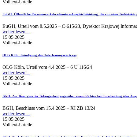
Volltext-Urteile
EuGH
: Öffentliche Personenverkehrsdienste – Ausgleichsleistung, die von einer Gebietskö
EuGH, Urteil vom 8.5.2025 – C-615/23, Dyrektor Krajowej Informac
weiter lesen ...
15.05.2025
Volltext-Urteile
OLG Köln
: Kündigung des Unterlassungsvertrags
OLG Köln, Urteil vom 4.4.2025 – 6 U 116/24
weiter lesen ...
15.05.2025
Volltext-Urteile
BGH
: Zur Besorgnis der Befangenheit gegenüber einem Richter bei Entscheidung über An
BGH, Beschluss vom 15.4.2025 – XI ZB 13/24
weiter lesen ...
15.05.2025
Volltext-Urteile
BGH
: Nach Eröffnung des Insolvenzverfahrens über Vermögen des Luftfahrtunternehmens e