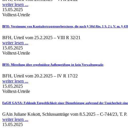
weiter lesen ...
15.05.2025
Volltext-Urteile
BFH
: Verzinsung von Kapitalertragsteuerbeträgen, die nach § 50d Abs. 1 S. 2 i. V. m. § 4
BFH, Urteil vom 25.2.2025 – VIII R 32/21
weiter lesen ...
15.05.2025
Volltext-Urteile
BFH
: Mitteilung über ergebnislose Außenprüfung ist kein Verwaltungsakt
BFH, Urteil vom 20.2.2025 – IV R 17/22
weiter lesen ...
15.05.2025
Volltext-Urteile
EuGH GA/SA
: Fehlende Entgeltlichkeit einer Dienstleistung aufgrund der Unsicherheit ein
GAin Juliane Kokott, Schlussanträge vom 8.5.2025 – C-744/23, Т. P
weiter lesen ...
15.05.2025