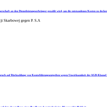
rperschaft an den Dienstleistungserbringer gezahlt wird, um die entstandenen Kosten zu deck
ji Skarbowej gegen P. S.A
spruch auf Rückzahlung von Kontoführungsentgelten wegen Unwirksamkeit der AGB-Klausel be
rfolgte Ausstellung einer Bordkarte begründet keine Masseverbindlichkeit