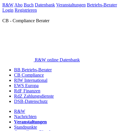
R&W
Abo
Buch
Datenbank
Veranstaltungen
Betriebs-Berater
Login
Registrieren
CB - Compliance Berater
R&W online Datenbank
BB Betriebs-Berater
CB Compliance
RIW International
EWS Europa
RdF Finanzen
RdZ Zahlungsdienste
DSB-Datenschutz
R&W
Nachrichten
Veranstaltungen
Standpunkte