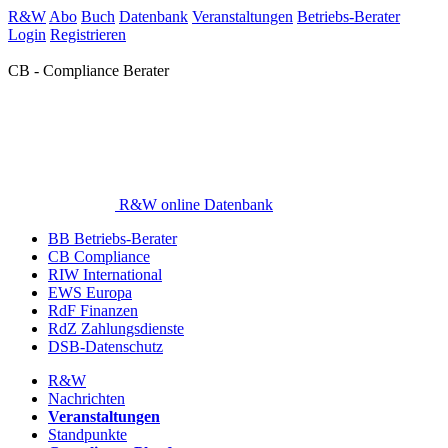
R&W
Abo
Buch
Datenbank
Veranstaltungen
Betriebs-Berater
Login
Registrieren
CB - Compliance Berater
R&W online Datenbank
BB Betriebs-Berater
CB Compliance
RIW International
EWS Europa
RdF Finanzen
RdZ Zahlungsdienste
DSB-Datenschutz
R&W
Nachrichten
Veranstaltungen
Standpunkte