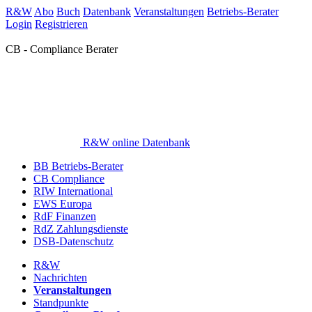
R&W
Abo
Buch
Datenbank
Veranstaltungen
Betriebs-Berater
Login
Registrieren
CB - Compliance Berater
R&W online Datenbank
BB Betriebs-Berater
CB Compliance
RIW International
EWS Europa
RdF Finanzen
RdZ Zahlungsdienste
DSB-Datenschutz
R&W
Nachrichten
Veranstaltungen
Standpunkte