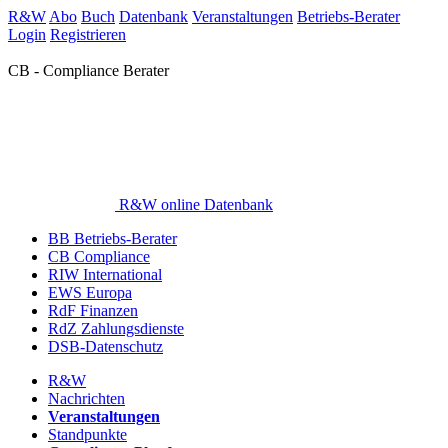
R&W
Abo
Buch
Datenbank
Veranstaltungen
Betriebs-Berater
Login
Registrieren
CB - Compliance Berater
R&W online Datenbank
BB Betriebs-Berater
CB Compliance
RIW International
EWS Europa
RdF Finanzen
RdZ Zahlungsdienste
DSB-Datenschutz
R&W
Nachrichten
Veranstaltungen
Standpunkte