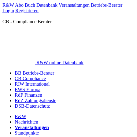
R&W
Abo
Buch
Datenbank
Veranstaltungen
Betriebs-Berater
Login
Registrieren
CB - Compliance Berater
R&W online Datenbank
BB Betriebs-Berater
CB Compliance
RIW International
EWS Europa
RdF Finanzen
RdZ Zahlungsdienste
DSB-Datenschutz
R&W
Nachrichten
Veranstaltungen
Standpunkte