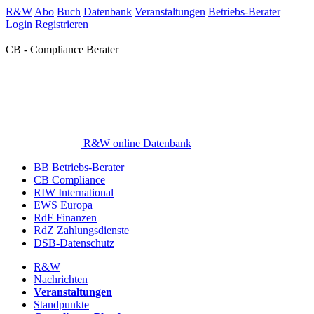
R&W
Abo
Buch
Datenbank
Veranstaltungen
Betriebs-Berater
Login
Registrieren
CB - Compliance Berater
R&W online Datenbank
BB Betriebs-Berater
CB Compliance
RIW International
EWS Europa
RdF Finanzen
RdZ Zahlungsdienste
DSB-Datenschutz
R&W
Nachrichten
Veranstaltungen
Standpunkte