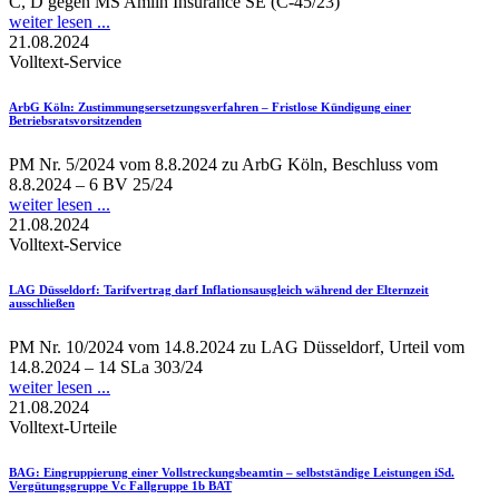
C, D gegen MS Amlin Insurance SE (C‑45/23)
weiter lesen ...
21.08.2024
Volltext-Service
ArbG Köln
: Zustimmungsersetzungsverfahren – Fristlose Kündigung einer
Betriebsratsvorsitzenden
PM Nr. 5/2024 vom 8.8.2024 zu ArbG Köln, Beschluss vom
8.8.2024 – 6 BV 25/24
weiter lesen ...
21.08.2024
Volltext-Service
LAG Düsseldorf
: Tarifvertrag darf Inflationsausgleich während der Elternzeit
ausschließen
PM Nr. 10/2024 vom 14.8.2024 zu LAG Düsseldorf, Urteil vom
14.8.2024 – 14 SLa 303/24
weiter lesen ...
21.08.2024
Volltext-Urteile
BAG
: Eingruppierung einer Vollstreckungsbeamtin – selbstständige Leistungen iSd.
Vergütungsgruppe Vc Fallgruppe 1b BAT