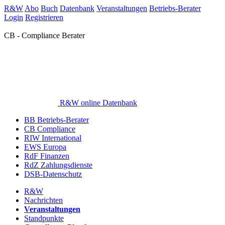
R&W
Abo
Buch
Datenbank
Veranstaltungen
Betriebs-Berater
Login
Registrieren
CB - Compliance Berater
R&W online Datenbank
BB Betriebs-Berater
CB Compliance
RIW International
EWS Europa
RdF Finanzen
RdZ Zahlungsdienste
DSB-Datenschutz
R&W
Nachrichten
Veranstaltungen
Standpunkte