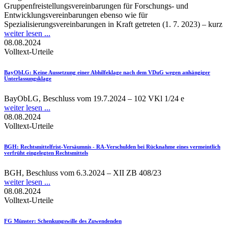
Gruppenfreistellungsvereinbarungen für Forschungs- und
Entwicklungsvereinbarungen ebenso wie für
Spezialisierungsvereinbarungen in Kraft getreten (1. 7. 2023) – kurz
weiter lesen ...
08.08.2024
Volltext-Urteile
BayObLG
: Keine Aussetzung einer Abhilfeklage nach dem VDuG wegen anhängiger
Unterlassungsklage
BayObLG, Beschluss vom 19.7.2024 – 102 VKl 1/24 e
weiter lesen ...
08.08.2024
Volltext-Urteile
BGH
: Rechtsmittelfrist-Versäumnis - RA-Verschulden bei Rücknahme eines vermeintlich
verfrüht eingelegten Rechtsmittels
BGH, Beschluss vom 6.3.2024 – XII ZB 408/23
weiter lesen ...
08.08.2024
Volltext-Urteile
FG Münster
: Schenkungswille des Zuwendenden