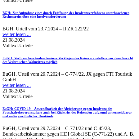
Volltext-Urteile
BGH
: Zur Aufnahme eines durch Eröffnung des Insolvenzverfahrens unterbrochenen
Rechtsstreits über eine Insolvenzforderung
BGH, Urteil vom 23.7.2024 – II ZR 222/22
weiter lesen ...
21.08.2024
Volltext-Urteile
EuGH
: Verbraucher-Auslandsreise – Verklagen des Reiseveranstalters vor dem Gericht
des Verbraucher-Wohnsitzes möglich
EuGH, Urteil vom 29.7.2024 – C-774/22, JX gegen FTI Touristik
GmbH
weiter lesen ...
21.08.2024
Volltext-Urteile
EuGH
: COVID-19 – Anwendbarkeit der Absicherung gegen Insolvenz des
Pauschalreiseveranstalters auch bei Rücktritt des Reisenden aufgrund unvermeidbarer
und außergewöhnlicher Umstände
EuGH, Urteil vom 29.7.2024 – C-771/22 und C-45/23,
Bundesarbeitskammer gegen HDI Global SE (C‑771/22) und A, B,