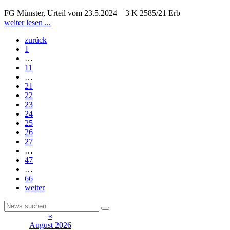
FG Münster, Urteil vom 23.5.2024 – 3 K 2585/21 Erb
weiter lesen ...
zurück
1
…
11
…
21
22
23
24
25
26
27
…
47
…
66
weiter
«
August 2026