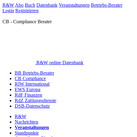
R&W
Abo
Buch
Datenbank
Veranstaltungen
Betriebs-Berater
Login
Registrieren
CB - Compliance Berater
R&W online Datenbank
BB Betriebs-Berater
CB Compliance
RIW International
EWS Europa
RdF Finanzen
RdZ Zahlungsdienste
DSB-Datenschutz
R&W
Nachrichten
Veranstaltungen
Standpunkte