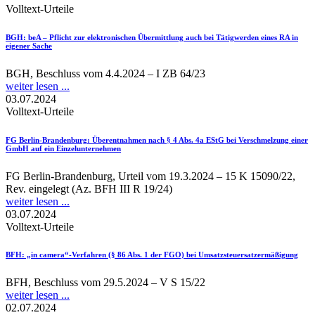
Volltext-Urteile
BGH
: beA – Pflicht zur elektronischen Übermittlung auch bei Tätigwerden eines RA in
eigener Sache
BGH, Beschluss vom 4.4.2024 – I ZB 64/23
weiter lesen ...
03.07.2024
Volltext-Urteile
FG Berlin-Brandenburg
: Überentnahmen nach § 4 Abs. 4a EStG bei Verschmelzung einer
GmbH auf ein Einzelunternehmen
FG Berlin-Brandenburg, Urteil vom 19.3.2024 – 15 K 15090/22,
Rev. eingelegt (Az. BFH III R 19/24)
weiter lesen ...
03.07.2024
Volltext-Urteile
BFH
: „in camera“-Verfahren (§ 86 Abs. 1 der FGO) bei Umsatzsteuersatzermäßigung
BFH, Beschluss vom 29.5.2024 – V S 15/22
weiter lesen ...
02.07.2024