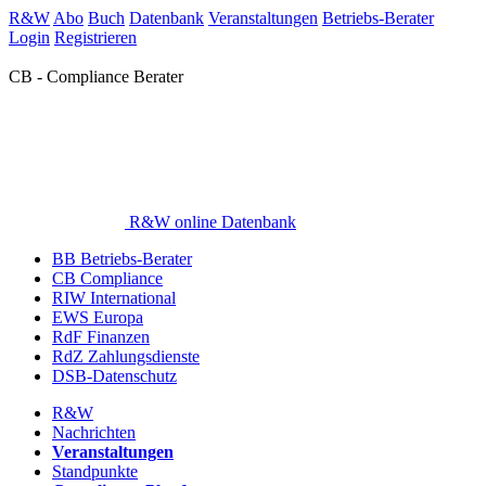
R&W
Abo
Buch
Datenbank
Veranstaltungen
Betriebs-Berater
Login
Registrieren
CB - Compliance Berater
R&W online Datenbank
BB Betriebs-Berater
CB Compliance
RIW International
EWS Europa
RdF Finanzen
RdZ Zahlungsdienste
DSB-Datenschutz
R&W
Nachrichten
Veranstaltungen
Standpunkte