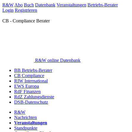
R&W
Abo
Buch
Datenbank
Veranstaltungen
Betriebs-Berater
Login
Registrieren
CB - Compliance Berater
R&W online Datenbank
BB Betriebs-Berater
CB Compliance
RIW International
EWS Europa
RdF Finanzen
RdZ Zahlungsdienste
DSB-Datenschutz
R&W
Nachrichten
Veranstaltungen
Standpunkte