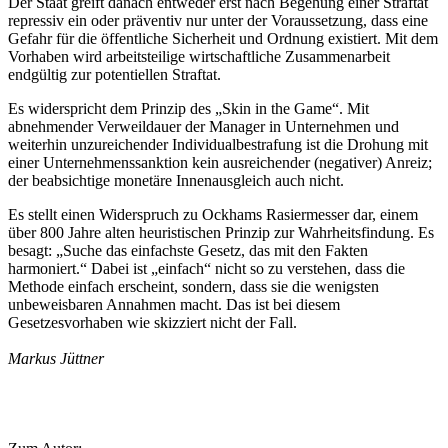
Der Staat greift danach entweder erst nach Begehung einer Straftat
repressiv ein oder präventiv nur unter der Voraussetzung, dass eine
Gefahr für die öffentliche Sicherheit und Ordnung existiert. Mit dem
Vorhaben wird arbeitsteilige wirtschaftliche Zusammenarbeit
endgültig zur potentiellen Straftat.
Es widerspricht dem Prinzip des „Skin in the Game“. Mit
abnehmender Verweildauer der Manager in Unternehmen und
weiterhin unzureichender Individualbestrafung ist die Drohung mit
einer Unternehmenssanktion kein ausreichender (negativer) Anreiz;
der beabsichtige monetäre Innenausgleich auch nicht.
Es stellt einen Widerspruch zu Ockhams Rasiermesser dar, einem
über 800 Jahre alten heuristischen Prinzip zur Wahrheitsfindung. Es
besagt: „Suche das einfachste Gesetz, das mit den Fakten
harmoniert.“ Dabei ist „einfach“ nicht so zu verstehen, dass die
Methode einfach erscheint, sondern, dass sie die wenigsten
unbeweisbaren Annahmen macht. Das ist bei diesem
Gesetzesvorhaben wie skizziert nicht der Fall.
Markus Jüttner