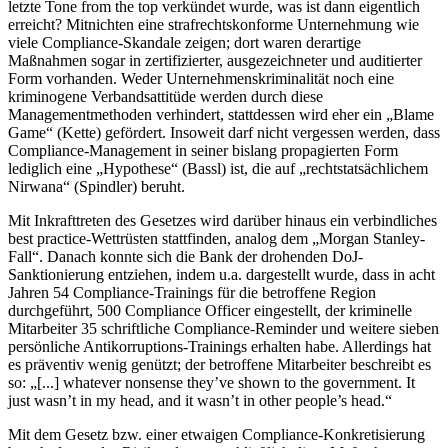
letzte Tone from the top verkündet wurde, was ist dann eigentlich
erreicht? Mitnichten eine strafrechtskonforme Unternehmung wie
viele Compliance-Skandale zeigen; dort waren derartige
Maßnahmen sogar in zertifizierter, ausgezeichneter und auditierter
Form vorhanden. Weder Unternehmenskriminalität noch eine
kriminogene Verbandsattitüde werden durch diese
Managementmethoden verhindert, stattdessen wird eher ein „Blame
Game“ (Kette) gefördert. Insoweit darf nicht vergessen werden, dass
Compliance-Management in seiner bislang propagierten Form
lediglich eine „Hypothese“ (Bassl) ist, die auf „rechtstatsächlichem
Nirwana“ (Spindler) beruht.
Mit Inkrafttreten des Gesetzes wird darüber hinaus ein verbindliches
best practice-Wettrüsten stattfinden, analog dem „Morgan Stanley-
Fall“. Danach konnte sich die Bank der drohenden DoJ-
Sanktionierung entziehen, indem u.a. dargestellt wurde, dass in acht
Jahren 54 Compliance-Trainings für die betroffene Region
durchgeführt, 500 Compliance Officer eingestellt, der kriminelle
Mitarbeiter 35 schriftliche Compliance-Reminder und weitere sieben
persönliche Antikorruptions-Trainings erhalten habe. Allerdings hat
es präventiv wenig genützt; der betroffene Mitarbeiter beschreibt es
so: „[...] whatever nonsense they’ve shown to the government. It
just wasn’t in my head, and it wasn’t in other people’s head.“
Mit dem Gesetz bzw. einer etwaigen Compliance-Konkretisierung