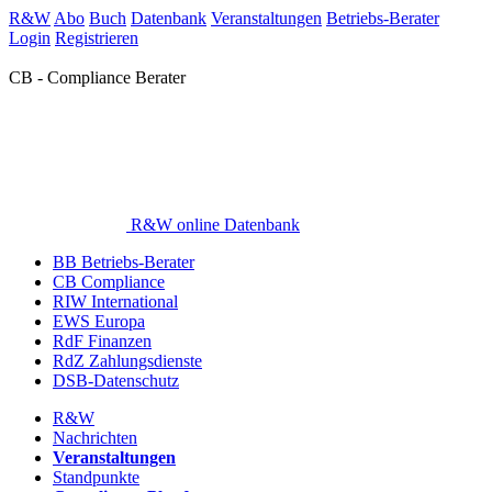
R&W
Abo
Buch
Datenbank
Veranstaltungen
Betriebs-Berater
Login
Registrieren
CB - Compliance Berater
R&W online Datenbank
BB Betriebs-Berater
CB Compliance
RIW International
EWS Europa
RdF Finanzen
RdZ Zahlungsdienste
DSB-Datenschutz
R&W
Nachrichten
Veranstaltungen
Standpunkte