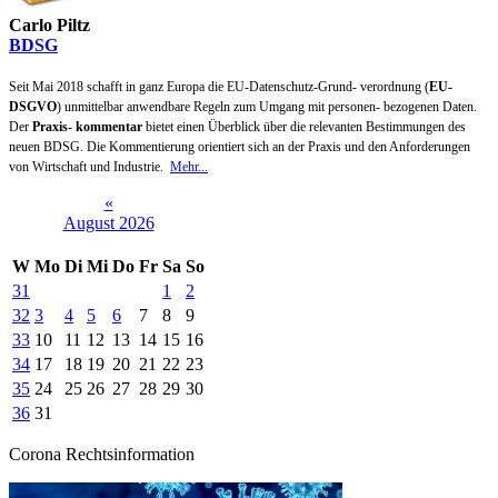
Carlo Piltz
BDSG
Seit Mai 2018 schafft in ganz Europa die EU-Datenschutz-Grund- verordnung (
EU-
DSGVO
) unmittelbar anwendbare Regeln zum Umgang mit personen- bezogenen Daten.
Der
Praxis- kommentar
bietet einen Überblick über die relevanten Bestimmungen des
neuen BDSG. Die Kommentierung orientiert sich an der Praxis und den Anforderungen
von Wirtschaft und Industrie.
Mehr...
«
August 2026
W
Mo
Di
Mi
Do
Fr
Sa
So
31
1
2
32
3
4
5
6
7
8
9
33
10
11
12
13
14
15
16
34
17
18
19
20
21
22
23
35
24
25
26
27
28
29
30
36
31
Corona Rechtsinformation