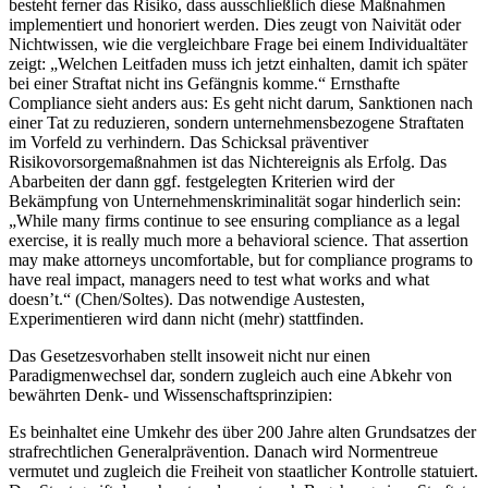
besteht ferner das Risiko, dass ausschließlich diese Maßnahmen
implementiert und honoriert werden. Dies zeugt von Naivität oder
Nichtwissen, wie die vergleichbare Frage bei einem Individualtäter
zeigt: „Welchen Leitfaden muss ich jetzt einhalten, damit ich später
bei einer Straftat nicht ins Gefängnis komme.“ Ernsthafte
Compliance sieht anders aus: Es geht nicht darum, Sanktionen nach
einer Tat zu reduzieren, sondern unternehmensbezogene Straftaten
im Vorfeld zu verhindern. Das Schicksal präventiver
Risikovorsorgemaßnahmen ist das Nichtereignis als Erfolg. Das
Abarbeiten der dann ggf. festgelegten Kriterien wird der
Bekämpfung von Unternehmenskriminalität sogar hinderlich sein:
„While many firms continue to see ensuring compliance as a legal
exercise, it is really much more a behavioral science. That assertion
may make attorneys uncomfortable, but for compliance programs to
have real impact, managers need to test what works and what
doesn’t.“ (Chen/Soltes). Das notwendige Austesten,
Experimentieren wird dann nicht (mehr) stattfinden.
Das Gesetzesvorhaben stellt insoweit nicht nur einen
Paradigmenwechsel dar, sondern zugleich auch eine Abkehr von
bewährten Denk- und Wissenschaftsprinzipien:
Es beinhaltet eine Umkehr des über 200 Jahre alten Grundsatzes der
strafrechtlichen Generalprävention. Danach wird Normentreue
vermutet und zugleich die Freiheit von staatlicher Kontrolle statuiert.