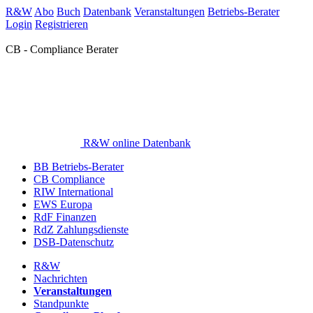
R&W
Abo
Buch
Datenbank
Veranstaltungen
Betriebs-Berater
Login
Registrieren
CB - Compliance Berater
R&W online Datenbank
BB Betriebs-Berater
CB Compliance
RIW International
EWS Europa
RdF Finanzen
RdZ Zahlungsdienste
DSB-Datenschutz
R&W
Nachrichten
Veranstaltungen
Standpunkte