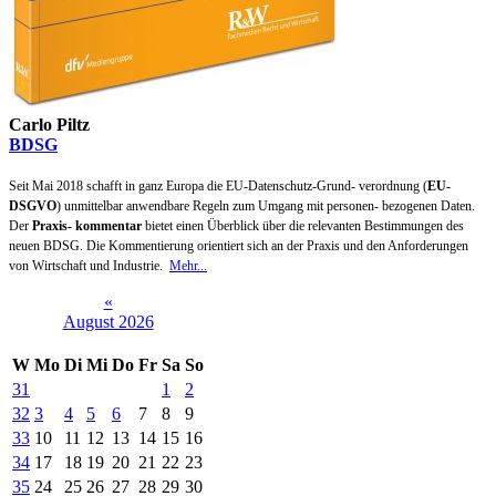
Carlo Piltz
BDSG
Seit Mai 2018 schafft in ganz Europa die EU-Datenschutz-Grund- verordnung (
EU-
DSGVO
) unmittelbar anwendbare Regeln zum Umgang mit personen- bezogenen Daten.
Der
Praxis- kommentar
bietet einen Überblick über die relevanten Bestimmungen des
neuen BDSG. Die Kommentierung orientiert sich an der Praxis und den Anforderungen
von Wirtschaft und Industrie.
Mehr...
«
August 2026
W
Mo
Di
Mi
Do
Fr
Sa
So
31
1
2
32
3
4
5
6
7
8
9
33
10
11
12
13
14
15
16
34
17
18
19
20
21
22
23
35
24
25
26
27
28
29
30