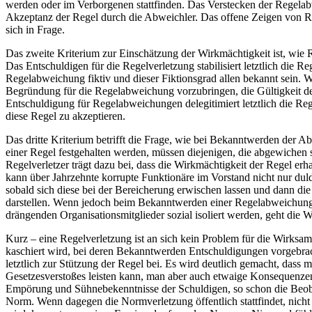
werden oder im Verborgenen stattfinden. Das Verstecken der Regelab
Akzeptanz der Regel durch die Abweichler. Das offene Zeigen von Re
sich in Frage.
Das zweite Kriterium zur Einschätzung der Wirkmächtigkeit ist, wie R
Das Entschuldigen für die Regelverletzung stabilisiert letztlich die 
Regelabweichung fiktiv und dieser Fiktionsgrad allen bekannt sein. Wi
Begründung für die Regelabweichung vorzubringen, die Gültigkeit der
Entschuldigung für Regelabweichungen delegitimiert letztlich die Re
diese Regel zu akzeptieren.
Das dritte Kriterium betrifft die Frage, wie bei Bekanntwerden der
einer Regel festgehalten werden, müssen diejenigen, die abgewichen si
Regelverletzer trägt dazu bei, dass die Wirkmächtigkeit der Regel erha
kann über Jahrzehnte korrupte Funktionäre im Vorstand nicht nur dul
sobald sich diese bei der Bereicherung erwischen lassen und dann die
darstellen. Wenn jedoch beim Bekanntwerden einer Regelabweichung n
drängenden Organisationsmitglieder sozial isoliert werden, geht die W
Kurz – eine Regelverletzung ist an sich kein Problem für die Wirksa
kaschiert wird, bei deren Bekanntwerden Entschuldigungen vorgebracht
letztlich zur Stützung der Regel bei. Es wird deutlich gemacht, dass
Gesetzesverstoßes leisten kann, man aber auch etwaige Konsequenzen 
Empörung und Sühnebekenntnisse der Schuldigen, so schon die Beoba
Norm. Wenn dagegen die Normverletzung öffentlich stattfindet, nicht s