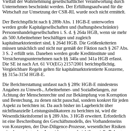
Vielfalt der Wahrnehmung gesellschaftlicher Verantwortung durch
Unternehmen beschränkt werden. Der Erfüllungsaufwand für die
Wirtschaft zur Umsetzung der CSR-RL wurde noch nicht ermittelt.
Der Berichtspflicht nach § 289b Abs. 1 HGB-E unterworfen
werden große Kapitalgesellschaften und (haftungsbeschränkte)
Personenhandelsgesellschaften i. S. d. § 264a HGB, wenn sie mehr
als 500 Arbeitnehmer beschäftigen und zugleich
kapitalmarktorientiert sind, § 264d HGB. Die Größenkriterien
müssen tatsächlich und nicht nur gemäß der Fiktion nach § 267 Abs.
3 S. 2 erfüllt sein. Daneben werden große Kreditinstitute und
Versicherungsunternehmen nach §§ 340a und 341a HGB erfasst.
Die SE ist nach Art. 61 VO(EG) 2157/2001 berichtspflichtig.
Vergleichbare Regeln gelten für kapitalmarktorientierte Konzerne,
§§ 315a-315d HGB-E.
Die Berichterstattung umfasst nach § 289c HGB-E mindestens
Angaben zu Umwelt-, Arbeitnehmer- und Sozialbelangen, zur
Achtung der Menschenrechte und zur Bekämpfung von Korruption
und Bestechung, zu denen nicht pauschal, sondern konkret für jeden
Aspekt zu berichten ist. Da auch bisher im Lagebericht über
nichtfinanzielle Leistungsindikatoren zu berichten ist, wird die
Wesentlichkeitsformel in § 289 Abs. 3 HGB erweitert. Erforderlich
ist eine Beschreibung des Geschäftsmodells, des Vorhandenseins
von Konzepten, der Due-Diligence-Prozesse, wesentlicher Risiken