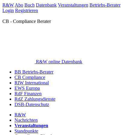
R&W
Abo
Buch
Datenbank
Veranstaltungen
Betriebs-Berater
Login
Registrieren
CB - Compliance Berater
R&W online Datenbank
BB Betriebs-Berater
CB Compliance
RIW International
EWS Europa
RdF Finanzen
RdZ Zahlungsdienste
DSB-Datenschutz
R&W
Nachrichten
Veranstaltungen
Standpunkte