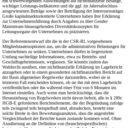
mit schwerwiegenden Auswirkungen auf nichtfinanzielle Belange,
wichtiger Leistungs-indikatoren und die ggf. im Jahresabschluss
ausgewiesenen Beträge sowie der Beteiligung der Interessensträger.
Große kapitalmarktorientierte Unternehmen haben ihre Erklärung
zur Unternehmensführung durch Angaben zu über Gender
Mainstream hinausgehenden Diversitätskonzepten für
Leitungsorgane der Unternehmen zu präzisieren.
Der Referentenentwurf übt die in der CSR-RL vorgesehenen
Mitgliedstaatenoptionen aus, um die administrativen Belastungen für
Unternehmen zu senken. Unternehmen dürfen in begrenztem
Umfang nachteilige Informationen, etwa zu Betriebs- und
Geschäftsgeheimnissen, weglassen. Sie können zudem das
Wahlrecht ausüben, eine nichtfinanzielle Erklärung im Lagebericht
anzugeben oder in einem gesonderten nichtfinanziellen Bericht auf
der Basis allgemeiner Regelwerke darzustellen, wobei sie in
letzterem Fall entscheiden können, ob sie ihn mit dem Lagebericht
veröffentlichen oder ihn während einer Frist von 6 Monaten ins
Internet einstellen. Auch wenn man berücksichtigt, dass die
Heranziehung von Regelwerken nicht davon befreit, alle in § 289c
HGB-E geforderten Berichtselemente, die der Begründung zufolge
teils zwingend teils beispielhaft sind, abzudecken, besteht eine
solche Breite in den Bewertungsansätzen, dass die angestrebte
Vergleichbarkeit der Berichte kaum zustande kommen wird. Ohne
Annäherung an die Definition von (branchenspezifischen)