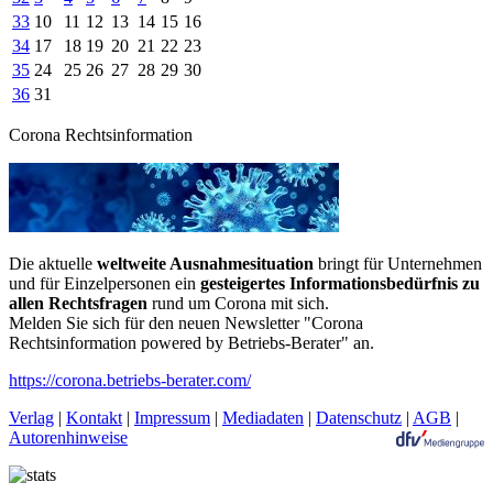
33
10
11
12
13
14
15
16
34
17
18
19
20
21
22
23
35
24
25
26
27
28
29
30
36
31
Corona Rechtsinformation
Die aktuelle
weltweite Ausnahmesituation
bringt für Unternehmen
und für Einzelpersonen ein
gesteigertes Informationsbedürfnis zu
allen Rechtsfragen
rund um Corona mit sich.
Melden Sie sich für den neuen Newsletter "Corona
Rechtsinformation powered by Betriebs-Berater" an.
https://corona.betriebs-berater.com/
Verlag
|
Kontakt
|
Impressum
|
Mediadaten
|
Datenschutz
|
AGB
|
Autorenhinweise