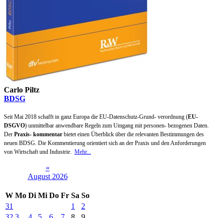
Carlo Piltz
BDSG
Seit Mai 2018 schafft in ganz Europa die EU-Datenschutz-Grund- verordnung (
EU-
DSGVO
) unmittelbar anwendbare Regeln zum Umgang mit personen- bezogenen Daten.
Der
Praxis- kommentar
bietet einen Überblick über die relevanten Bestimmungen des
neuen BDSG. Die Kommentierung orientiert sich an der Praxis und den Anforderungen
von Wirtschaft und Industrie.
Mehr...
«
August 2026
W
Mo
Di
Mi
Do
Fr
Sa
So
31
1
2
32
3
4
5
6
7
8
9