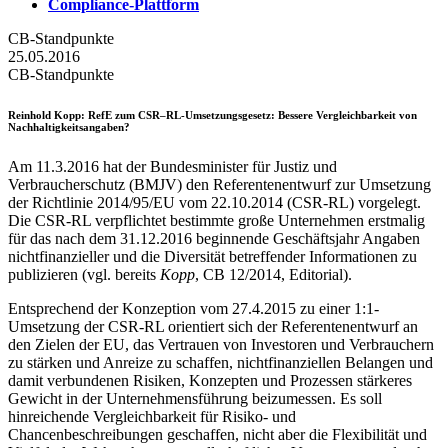
Compliance-Plattform
CB-Standpunkte
25.05.2016
CB-Standpunkte
Reinhold Kopp
: RefE zum CSR–RL-Umsetzungsgesetz: Bessere Vergleichbarkeit von
Nachhaltigkeitsangaben?
Am 11.3.2016 hat der Bundesminister für Justiz und
Verbraucherschutz (BMJV) den Referentenentwurf zur Umsetzung
der Richtlinie 2014/95/EU vom 22.10.2014 (CSR-RL) vorgelegt.
Die CSR-RL verpflichtet bestimmte große Unternehmen erstmalig
für das nach dem 31.12.2016 beginnende Geschäftsjahr Angaben
nichtfinanzieller und die Diversität betreffender Informationen zu
publizieren (vgl. bereits
Kopp
, CB 12/2014, Editorial).
Entsprechend der Konzeption vom 27.4.2015 zu einer 1:1-
Umsetzung der CSR-RL orientiert sich der Referentenentwurf an
den Zielen der EU, das Vertrauen von Investoren und Verbrauchern
zu stärken und Anreize zu schaffen, nichtfinanziellen Belangen und
damit verbundenen Risiken, Konzepten und Prozessen stärkeres
Gewicht in der Unternehmensführung beizumessen. Es soll
hinreichende Vergleichbarkeit für Risiko- und
Chancenbeschreibungen geschaffen, nicht aber die Flexibilität und