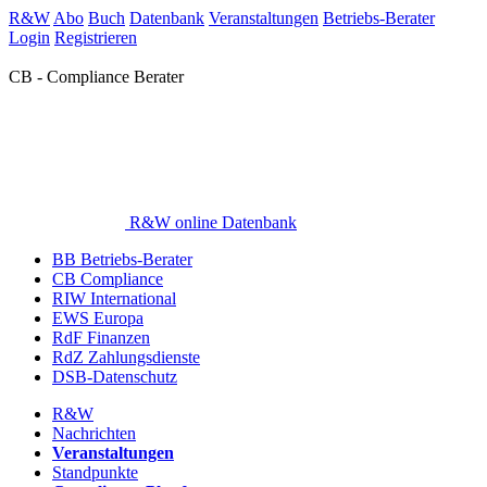
R&W
Abo
Buch
Datenbank
Veranstaltungen
Betriebs-Berater
Login
Registrieren
CB - Compliance Berater
R&W online Datenbank
BB Betriebs-Berater
CB Compliance
RIW International
EWS Europa
RdF Finanzen
RdZ Zahlungsdienste
DSB-Datenschutz
R&W
Nachrichten
Veranstaltungen
Standpunkte