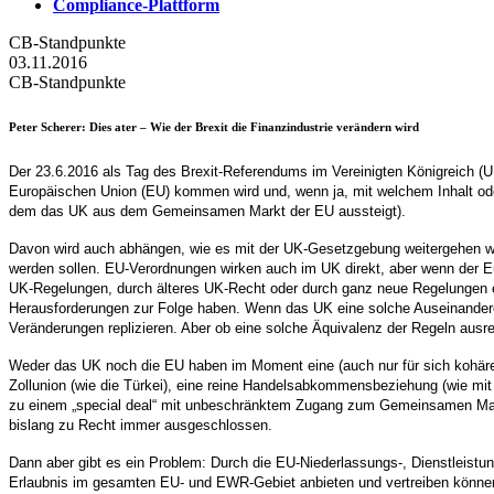
Compliance-Plattform
CB-Standpunkte
03.11.2016
CB-Standpunkte
Peter Scherer
: Dies ater – Wie der Brexit die Finanzindustrie verändern wird
Der 23.6.2016 als Tag des Brexit-Referendums im Vereinigten Königreich (UK
Europäischen Union (EU) kommen wird und, wenn ja, mit welchem Inhalt oder
dem das UK aus dem Gemeinsamen Markt der EU aussteigt).
Davon wird auch abhängen, wie es mit der UK-Gesetzgebung weitergehen wir
werden sollen. EU-Verordnungen wirken auch im UK direkt, aber wenn der E
UK-Regelungen, durch älteres UK-Recht oder durch ganz neue Regelungen e
Herausforderungen zur Folge haben. Wenn das UK eine solche Auseinanderen
Veränderungen replizieren. Aber ob eine solche Äquivalenz der Regeln ausr
Weder das UK noch die EU haben im Moment eine (auch nur für sich kohären
Zollunion (wie die Türkei), eine reine Handelsabkommensbeziehung (wie mit 
zu einem „special deal“ mit unbeschränktem Zugang zum Gemeinsamen Mark
bislang zu Recht immer ausgeschlossen.
Dann aber gibt es ein Problem: Durch die EU-Niederlassungs-, Dienstleistun
Erlaubnis im gesamten EU- und EWR-Gebiet anbieten und vertreiben können