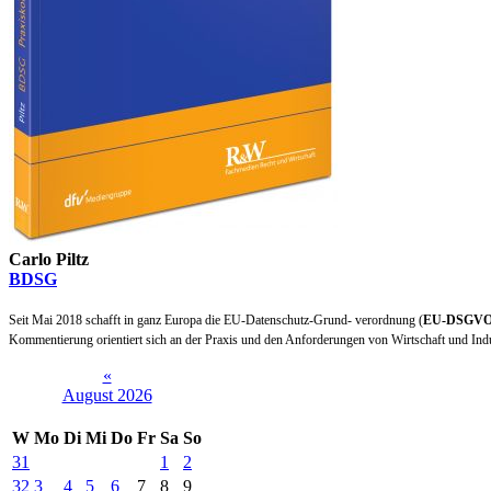
Carlo Piltz
BDSG
Seit Mai 2018 schafft in ganz Europa die EU-Datenschutz-Grund- verordnung (
EU-DSGV
Kommentierung orientiert sich an der Praxis und den Anforderungen von Wirtschaft und Ind
«
August 2026
W
Mo
Di
Mi
Do
Fr
Sa
So
31
1
2
32
3
4
5
6
7
8
9