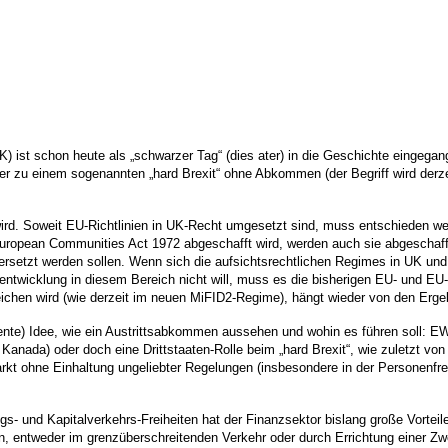
) ist schon heute als „schwarzer Tag“ (dies ater) in die Geschichte eingega
 zu einem sogenannten „hard Brexit“ ohne Abkommen (der Begriff wird derzei
d. Soweit EU-Richtlinien in UK-Recht umgesetzt sind, muss entschieden werde
uropean Communities Act 1972 abgeschafft wird, werden auch sie abgeschafft
rsetzt werden sollen. Wenn sich die aufsichtsrechtlichen Regimes in UK un
twicklung in diesem Bereich nicht will, muss es die bisherigen EU- und EU
eichen wird (wie derzeit im neuen MiFID2-Regime), hängt wieder von den Erge
te) Idee, wie ein Austrittsabkommen aussehen und wohin es führen soll: EW
Kanada) oder doch eine Drittstaaten-Rolle beim „hard Brexit“, wie zuletzt vo
t ohne Einhaltung ungeliebter Regelungen (insbesondere in der Personenfre
gs- und Kapitalverkehrs-Freiheiten hat der Finanzsektor bislang große Vorteil
, entweder im grenzüberschreitenden Verkehr oder durch Errichtung einer 