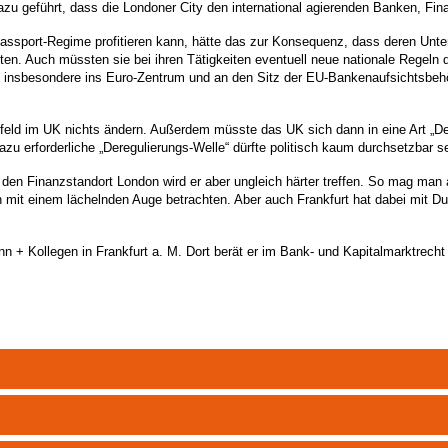
u geführt, dass die Londoner City den international agierenden Banken, Fina
assport-Regime profitieren kann, hätte das zur Konsequenz, dass deren Unte
ten. Auch müssten sie bei ihren Tätigkeiten eventuell neue nationale Regeln
, insbesondere ins Euro-Zentrum und an den Sitz der EU-Bankenaufsichtsbehö
feld im UK nichts ändern. Außerdem müsste das UK sich dann in eine Art „De
u erforderliche „Deregulierungs-Welle“ dürfte politisch kaum durchsetzbar se
rt, den Finanzstandort London wird er aber ungleich härter treffen. So mag ma
it einem lächelnden Auge betrachten. Aber auch Frankfurt hat dabei mit D
n + Kollegen in Frankfurt a. M. Dort berät er im Bank- und Kapitalmarktrech