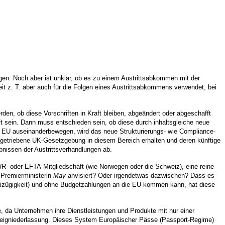
ngen. Noch aber ist unklar, ob es zu einem Austrittsabkommen mit der
t z. T. aber auch für die Folgen eines Austrittsabkommens verwendet, bei
n, ob diese Vorschriften in Kraft bleiben, abgeändert oder abgeschafft
 sein. Dann muss entschieden sein, ob diese durch inhaltsgleiche neue
d EU auseinanderbewegen, wird das neue Strukturierungs- wie Compliance-
-getriebene UK-Gesetzgebung in diesem Bereich erhalten und deren künftige
bnissen der Austrittsverhandlungen ab.
R- oder EFTA-Mitgliedschaft (wie Norwegen oder die Schweiz), eine reine
n Premierministerin
May
anvisiert? Oder irgendetwas dazwischen? Dass es
izügigkeit) und ohne Budgetzahlungen an die EU kommen kann, hat diese
e, da Unternehmen ihre Dienstleistungen und Produkte mit nur einer
Zweigniederlassung. Dieses System Europäischer Pässe (Passport-Regime)