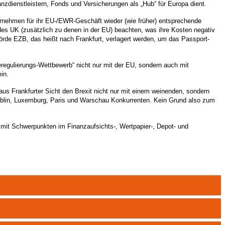
nzdienstleistern, Fonds und Versicherungen als „Hub“ für Europa dient.
rnehmen für ihr EU-/EWR-Geschäft wieder (wie früher) entsprechende
 des UK (zusätzlich zu denen in der EU) beachten, was ihre Kosten negativ
rde EZB, das heißt nach Frankfurt, verlagert werden, um das Passport-
regulierungs-Wettbewerb“ nicht nur mit der EU, sondern auch mit
in.
n aus Frankfurter Sicht den Brexit nicht nur mit einem weinenden, sondern
ublin, Luxemburg, Paris und Warschau Konkurrenten. Kein Grund also zum
t mit Schwerpunkten im Finanzaufsichts-, Wertpapier-, Depot- und