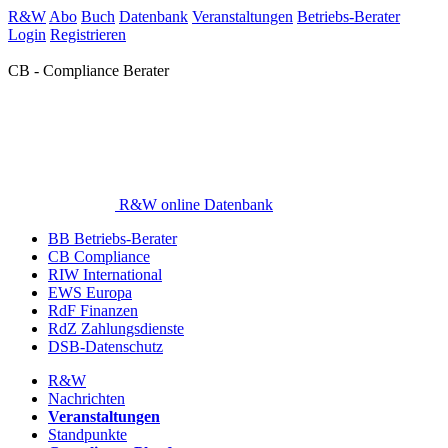
R&W
Abo
Buch
Datenbank
Veranstaltungen
Betriebs-Berater
Login
Registrieren
CB - Compliance Berater
R&W online Datenbank
BB Betriebs-Berater
CB Compliance
RIW International
EWS Europa
RdF Finanzen
RdZ Zahlungsdienste
DSB-Datenschutz
R&W
Nachrichten
Veranstaltungen
Standpunkte