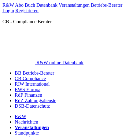
R&W
Abo
Buch
Datenbank
Veranstaltungen
Betriebs-Berater
Login
Registrieren
CB - Compliance Berater
R&W online Datenbank
BB Betriebs-Berater
CB Compliance
RIW International
EWS Europa
RdF Finanzen
RdZ Zahlungsdienste
DSB-Datenschutz
R&W
Nachrichten
Veranstaltungen
Standpunkte