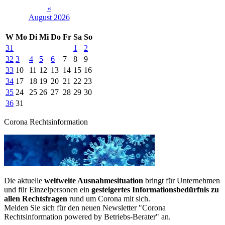
«
August 2026
W
Mo
Di
Mi
Do
Fr
Sa
So
31
1
2
32
3
4
5
6
7
8
9
33
10
11
12
13
14
15
16
34
17
18
19
20
21
22
23
35
24
25
26
27
28
29
30
36
31
Corona Rechtsinformation
Die aktuelle
weltweite Ausnahmesituation
bringt für Unternehmen
und für Einzelpersonen ein
gesteigertes Informationsbedürfnis zu
allen Rechtsfragen
rund um Corona mit sich.
Melden Sie sich für den neuen Newsletter "Corona
Rechtsinformation powered by Betriebs-Berater" an.