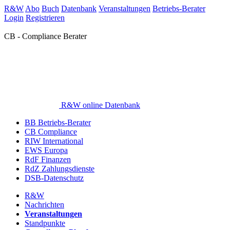
R&W
Abo
Buch
Datenbank
Veranstaltungen
Betriebs-Berater
Login
Registrieren
CB - Compliance Berater
R&W online Datenbank
BB Betriebs-Berater
CB Compliance
RIW International
EWS Europa
RdF Finanzen
RdZ Zahlungsdienste
DSB-Datenschutz
R&W
Nachrichten
Veranstaltungen
Standpunkte