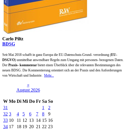
Carlo Piltz
BDSG
Seit Mai 2018 schafft in ganz Europa die EU-Datenschutz-Grund- verordnung (
EU-
DSGVO
) unmittelbar anwendbare Regeln zum Umgang mit personen- bezogenen Daten.
Der
Praxis- kommentar
bietet einen Überblick über die relevanten Bestimmungen des
neuen BDSG. Die Kommentierung orientiert sich an der Praxis und den Anforderungen
von Wirtschaft und Industrie.
Mehr...
«
August 2026
W
Mo
Di
Mi
Do
Fr
Sa
So
31
1
2
32
3
4
5
6
7
8
9
33
10
11
12
13
14
15
16
34
17
18
19
20
21
22
23