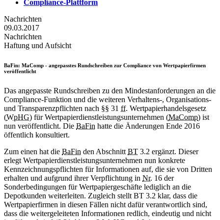
Compliance-Plattform
Nachrichten
09.03.2017
Nachrichten
Haftung und Aufsicht
BaFin
: MaComp - angepasstes Rundschreiben zur Compliance von Wertpapierfirmen
veröffentlicht
Das angepasste Rundschreiben zu den Mindestanforderungen an die
Compliance
-Funktion und die weiteren Verhaltens-, Organisations-
und Transparenzpflichten nach §§ 31
ff.
Wertpapierhandelsgesetz
(
WpHG
) für Wertpapierdienstleistungsunternehmen (
MaComp
) ist
nun veröffentlicht. Die
BaFin
hatte die Änderungen Ende 2016
öffentlich konsultiert.
Zum einen hat die
BaFin
den Abschnitt
BT
3.2 ergänzt. Dieser
erlegt Wertpapierdienstleistungsunternehmen nun konkrete
Kennzeichnungspflichten für Informationen auf, die sie von Dritten
erhalten und aufgrund ihrer Verpflichtung in
Nr.
16 der
Sonderbedingungen für Wertpapiergeschäfte lediglich an die
Depotkunden weiterleiten. Zugleich stellt BT 3.2 klar, dass die
Wertpapierfirmen in diesen Fällen nicht dafür verantwortlich sind,
dass die weitergeleiteten Informationen redlich, eindeutig und nicht