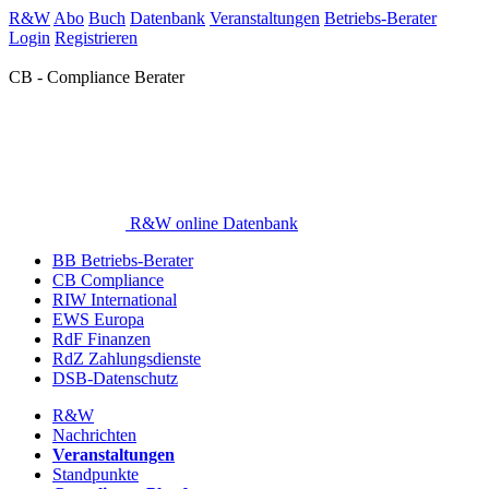
R&W
Abo
Buch
Datenbank
Veranstaltungen
Betriebs-Berater
Login
Registrieren
CB - Compliance Berater
R&W online Datenbank
BB Betriebs-Berater
CB Compliance
RIW International
EWS Europa
RdF Finanzen
RdZ Zahlungsdienste
DSB-Datenschutz
R&W
Nachrichten
Veranstaltungen
Standpunkte