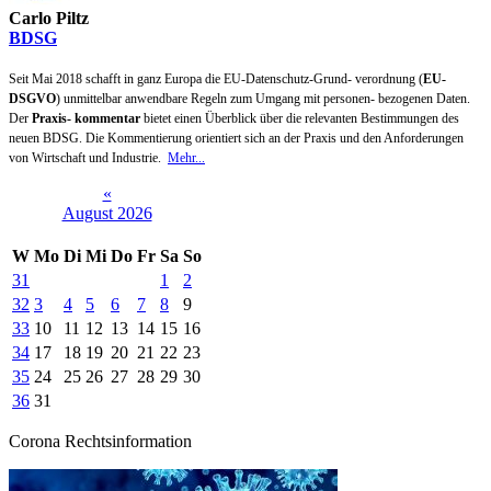
Carlo Piltz
BDSG
Seit Mai 2018 schafft in ganz Europa die EU-Datenschutz-Grund- verordnung (
EU-
DSGVO
) unmittelbar anwendbare Regeln zum Umgang mit personen- bezogenen Daten.
Der
Praxis- kommentar
bietet einen Überblick über die relevanten Bestimmungen des
neuen BDSG. Die Kommentierung orientiert sich an der Praxis und den Anforderungen
von Wirtschaft und Industrie.
Mehr...
«
August 2026
W
Mo
Di
Mi
Do
Fr
Sa
So
31
1
2
32
3
4
5
6
7
8
9
33
10
11
12
13
14
15
16
34
17
18
19
20
21
22
23
35
24
25
26
27
28
29
30
36
31
Corona Rechtsinformation