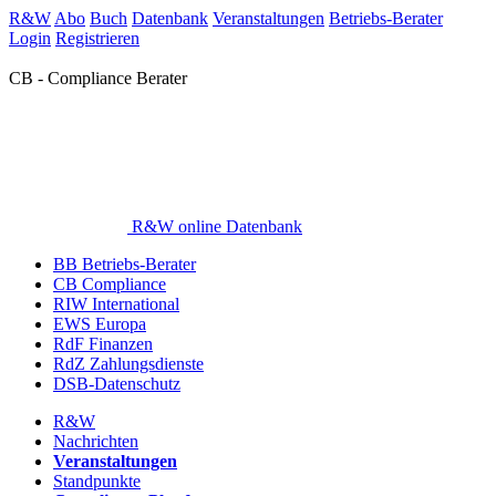
R&W
Abo
Buch
Datenbank
Veranstaltungen
Betriebs-Berater
Login
Registrieren
CB - Compliance Berater
R&W online Datenbank
BB Betriebs-Berater
CB Compliance
RIW International
EWS Europa
RdF Finanzen
RdZ Zahlungsdienste
DSB-Datenschutz
R&W
Nachrichten
Veranstaltungen
Standpunkte