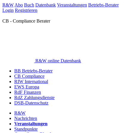
R&W
Abo
Buch
Datenbank
Veranstaltungen
Betriebs-Berater
Login
Registrieren
CB - Compliance Berater
R&W online Datenbank
BB Betriebs-Berater
CB Compliance
RIW International
EWS Europa
RdF Finanzen
RdZ Zahlungsdienste
DSB-Datenschutz
R&W
Nachrichten
Veranstaltungen
Standpunkte