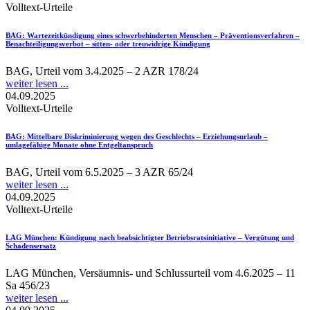
Volltext-Urteile
BAG
: Wartezeitkündigung eines schwerbehinderten Menschen – Präventionsverfahren –
Benachteiligungsverbot – sitten- oder treuwidrige Kündigung
BAG, Urteil vom 3.4.2025 – 2 AZR 178/24
weiter lesen ...
04.09.2025
Volltext-Urteile
BAG
: Mittelbare Diskriminierung wegen des Geschlechts – Erziehungsurlaub –
umlagefähige Monate ohne Entgeltanspruch
BAG, Urteil vom 6.5.2025 – 3 AZR 65/24
weiter lesen ...
04.09.2025
Volltext-Urteile
LAG München
: Kündigung nach beabsichtigter Betriebsratsinitiative – Vergütung und
Schadensersatz
LAG München, Versäumnis- und Schlussurteil vom 4.6.2025 – 11
Sa 456/23
weiter lesen ...