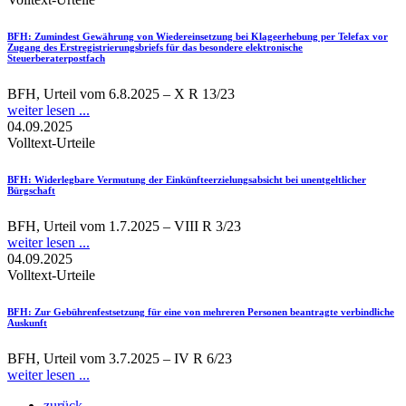
BFH
: Zumindest Gewährung von Wiedereinsetzung bei Klageerhebung per Telefax vor
Zugang des Erstregistrierungsbriefs für das besondere elektronische
Steuerberaterpostfach
BFH, Urteil vom 6.8.2025 – X R 13/23
weiter lesen ...
04.09.2025
Volltext-Urteile
BFH
: Widerlegbare Vermutung der Einkünfteerzielungsabsicht bei unentgeltlicher
Bürgschaft
BFH, Urteil vom 1.7.2025 – VIII R 3/23
weiter lesen ...
04.09.2025
Volltext-Urteile
BFH
: Zur Gebührenfestsetzung für eine von mehreren Personen beantragte verbindliche
Auskunft
BFH, Urteil vom 3.7.2025 – IV R 6/23
weiter lesen ...
zurück