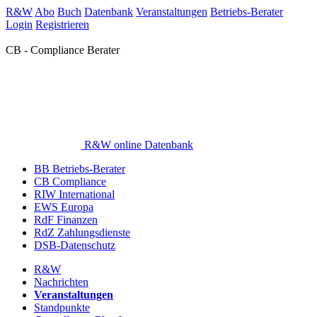
R&W
Abo
Buch
Datenbank
Veranstaltungen
Betriebs-Berater
Login
Registrieren
CB - Compliance Berater
R&W online Datenbank
BB Betriebs-Berater
CB Compliance
RIW International
EWS Europa
RdF Finanzen
RdZ Zahlungsdienste
DSB-Datenschutz
R&W
Nachrichten
Veranstaltungen
Standpunkte