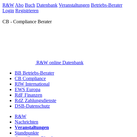
R&W
Abo
Buch
Datenbank
Veranstaltungen
Betriebs-Berater
Login
Registrieren
CB - Compliance Berater
R&W online Datenbank
BB Betriebs-Berater
CB Compliance
RIW International
EWS Europa
RdF Finanzen
RdZ Zahlungsdienste
DSB-Datenschutz
R&W
Nachrichten
Veranstaltungen
Standpunkte